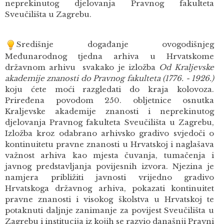
neprekinutog djelovanja Pravnog fakulteta
Sveučilišta u Zagrebu.
Središnje događanje ovogodišnjeg
Međunarodnog tjedna arhiva u Hrvatskome
državnom arhivu svakako je izložba
Od Kraljevske
akademije znanosti do Pravnog fakulteta (1776. - 1926.)
koju ćete moći razgledati do kraja kolovoza.
Priređena povodom 250. obljetnice osnutka
Kraljevske akademije znanosti i neprekinutog
djelovanja Pravnog fakulteta Sveučilišta u Zagrebu,
Izložba kroz odabrano arhivsko gradivo svjedoči o
kontinuitetu pravne znanosti u Hrvatskoj i naglašava
važnost arhiva kao mjesta čuvanja, tumačenja i
javnog predstavljanja povijesnih izvora. Njezina je
namjera približiti javnosti vrijedno gradivo
Hrvatskoga državnog arhiva, pokazati kontinuitet
pravne znanosti i visokog školstva u Hrvatskoj te
potaknuti daljnje zanimanje za povijest Sveučilišta u
Zagrebu i institucija iz kojih se razvio današnji Pravni