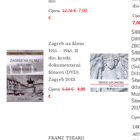
dio
dio
€
7,00
Cijena:
12,74
Cij
€
7,0
ŠIB
DIP
Zagreb na filmu
ZB
1915. – 1945., II
ŠIB
dio, kratki
ISP
dokumentarni
(Sui
filmovi (DVD),
Drža
Zagreb 2013.
Šibe
drža
Cijena:
6,64 €
4,00
Muz
€
Šibe
201
Cije
DN
AU
FRANZ THIARD