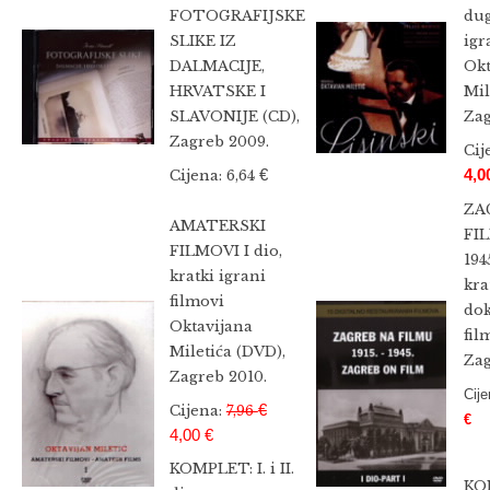
FOTOGRAFIJSKE
du
SLIKE IZ
igr
DALMACIJE,
Okt
HRVATSKE I
Mil
SLAVONIJE (CD),
Zag
Zagreb 2009.
Cij
€
4,0
Cijena: 6,64
ZA
AMATERSKI
FIL
FILMOVI I dio,
1945
kratki igrani
kra
filmovi
do
Oktavijana
fil
Miletića (DVD),
Zag
Zagreb 2010.
Cij
€
Cijena:
7,96
€
4,00 €
KOMPLET: I. i II.
KOM