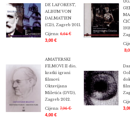
UG
DE LAFOREST,
GE
ALBUM VON
MA
DALMATIEN
ČIČ
(CD), Zagreb 2011.
191
€
Cijena:
6,64
Zag
3,00 €
Cij
3,
AMATERSKI
FILMOVI II dio,
Dar
kratki igrani
Gol
filmovi
do
Oktavijana
fil
Miletića (DVD),
Zag
Zagreb 2012.
Cij
€
3,0
Cijena:
7,96
4,00 €