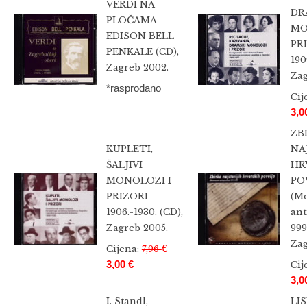
VERDI NA
DR
PLOČAMA
MO
EDISON BELL
PR
PENKALE (CD),
190
Zagreb 2002.
Zag
*rasprodano
Cij
3,0
ZB
KUPLETI,
NA
ŠALJIVI
HR
MONOLOZI I
PO
PRIZORI
(M
1906.-1930. (CD),
ant
Zagreb 2005.
999
Zag
€
Cijena:
7,96
3,00 €
Cij
3,0
I. Standl,
LIS