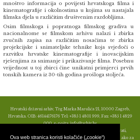
mnoštvo informacija o povijesti hrvatskoga filma i
kinematografije i okolnostima u kojima su nastajala
filmska djela u različitim društvenim razdobljima.
Osim filmskoga i popratnoga filmskog gradiva u
nacionalnome se filmskom arhivu nalazi i zbirka
zvučnih zapisa na različitim nosačima te zbirka
projekcijske i snimateljske tehnike koja svjedoči o
razvitku hrvatske kinematografije i inovacijskim
rješenjima za snimanje i prikazivanje filma. Posebnu
vrijednost u toj zbirci čine unikatni primjerci prvih
tonskih kamera iz 30-tih godina prošloga stoljeća.
Hrvatski državni arhiv, Trg Marka Marulića 21, 10000 Zagreb,
Hrvatska. OIB: 46144176176 Tel: +385 1 4801 999, Fax: +385 1 4829
000, e-pošta: info@arhiv.hr
Zabranjeno je u bilo kojem obliku objavljivati, distribuirati,
Ova web stranica koristi kolačiće („cookie“)
mijenjati ili na ikoji način koristiti materijale s ovih stranica, ako za