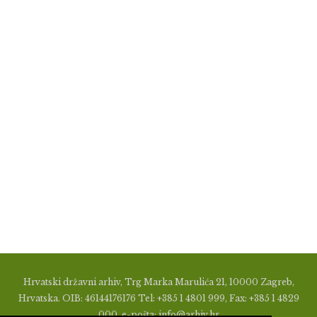
Hrvatski državni arhiv, Trg Marka Marulića 21, 10000 Zagreb,
Hrvatska. OIB: 46144176176 Tel: +385 1 4801 999, Fax: +385 1 4829
000, e-pošta: info@arhiv.hr