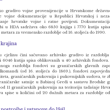
ko gradivo vojne provenijencije u Hrvatskome državn
 vojne dokumentacije u Republici Hrvatskoj i nezao
ivanje hrvatske vojne i ratne povijesti. Dokumentaci
jbi u HDA sadržava oko 6850 knjiga i 7770 kutija spi
 metara za vremensko razdoblje od 16. stoljeća do 1990.
 krajina
u cjelinu čini sačuvano arhivsko gradivo iz razdoblja
 i 6046 kutija spisa oblikovanih u 40 arhivskih fondova. 
noga razdoblja fondovi su graničarskih glavnih zapo
lkomandi (od 16. stoljeća do 1869.), fondovi zapovjedn
teta, graničarskih pukovnija i pukovnijskih sudova, te z
raničarske satnije u Babinoj Gredi u sastavu Brodske g
od 11 graničarskih pukovnija na teritoriju tadašnje Hrvat
va spise u količini od 20 dužnih metara za razdoblje od 
 postrojbe i ustanove do 1941.