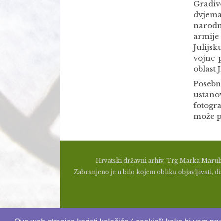
Gradivo
dvjema
narodn
armije
Julijsk
vojne 
oblast 
Posebnu
ustano
fotogr
može p
Hrvatski državni arhiv, Trg Marka Maruli
Zabranjeno je u bilo kojem obliku objavljivati, dis