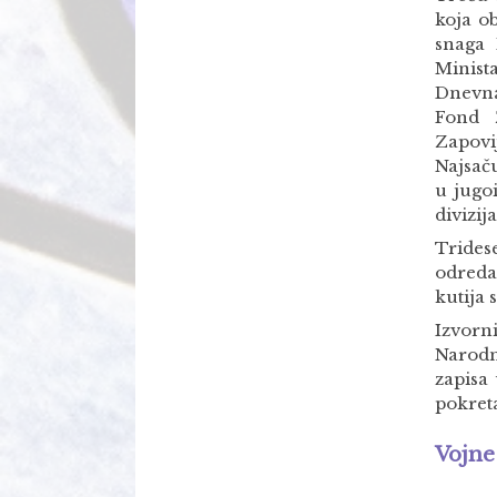
koja o
snaga 
Minist
Dnevna
Fond Z
Zapovi
Najsač
u jugo
divizij
Trides
odreda
kutija 
Izvorn
Narodn
zapisa
pokret
Vojne 