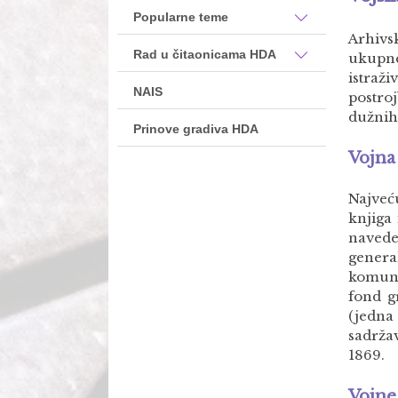
Popularne teme
Arhivs
Rad u čitaonicama HDA
ukupne
istraž
NAIS
postro
dužnih
Prinove gradiva HDA
Vojna
Najveć
knjiga
navede
genera
komuni
fond g
(jedna 
sadrža
1869.
Vojne