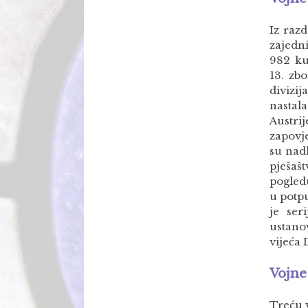
Iz raz
zajedn
982 ku
13. zb
divizi
nastal
Austr
zapovj
su nadl
pješa
pogled
u potpu
je ser
ustano
vijeća 
Vojne 
Treću 