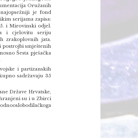
okumentacija Oružanih
najopsežniji je fond
kim serijama zapisa:
. i Mirovinski odjel.
 i cjelovitu seriju
h zrakoplovnih jata.
 postrojbi smještenih
dnosno Šesta pješačka
i.
ojske i partizanskih
ukupno sadržavaju 35
sne Države Hrvatske,
ranjeni su i u Zbirci
arodnooslobodilačkoga