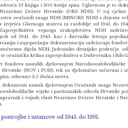
buhvaća 55 knjiga i 300 kutija spisa. Uglavnom je to d
Nezavisne Države Hrvatske (ORS NDH). U toj cjelini 
arstva oružanih snaga NDH (MINORS NDH) s dvjema veli
 izvješća Glavnoga stožera za razdoblje od 1941. do 1945
apovjedništva vojnoga zrakoplovstva NDH sadržava
jedi od 1941. do 1945. kao i dnevnike letenja pojedini
uvaniju i najopsežniju dokumentaciju sadržavaju fondovi
istočnome dijelu NDH: Jadransko divizijsko područje, o
a te oružnička krilna zapovjedništva u Dubrovniku i Bileć
et fondova nastalih djelovanjem Narodnooslobodilačke v
 Hrvatske (NOV i POH), tek su djelomično sačuvani i 
spisa, odnosno 3,5 dužna metra.
i dokumenti nastali djelovanjem Oružanih snaga Nezavi
ooslobodilačke vojske i partizanskih odreda Hrvatske poh
 upravnih i vojnih vlasti Nezavisne Države Hrvatske i N
a.
postrojbe i ustanove od 1945. do 1991.