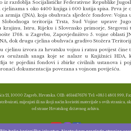
 iz razdoblja Socijalističke Federativne Republike Jugos
 cjelinama s oko 4400 knjiga i 600 kutija spisa. Prva je 
a armija (JNA), koja obuhvaća sljedeće fondove: Vojna 
 Slobodnoga teritorija Trsta, Sud Vojne uprave Jugo
u krajinu, Istru, Rijeku i Slovensko primorje, Stegovni t
pošte 1768. u Zagrebu, Zapovjedništvo 5. vojne oblasti
JNA, dok drugu cjelina obuhvaća gradivo Stožera Teritori
 cjelinu izvora za hrvatsku vojnu i ratnu povijest čine t
va oružanih snaga koje se nalaze u Knjižnici HDA, k
afija te pojedini fondovi i zbirke civilnih ustanova i p
ronaći dokumentacija povezana s vojnom poviješću.
ća 21, 10000 Zagreb, Hrvatska. OIB: 46144176176 Tel: +385 1 4801 999, Fax
tribuirati, mijenjati ili na ikoji način koristiti materijale s ovih stranic
od strane Hrvatskog državnog arhiva.