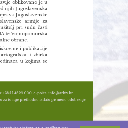
lavije oblikovano je u
od njih Jugoslavenska
uprava Jugoslavenske
slavenske armije za
užitelj pri sudu časti
 JNA te Vojnopomorska
jalne obrane.
iskovine i publikacije
artografska i zbirka
ojedinaca u kojima se
: +385 1 4829 000, e-pošta: info@arhiv.hr
a, ako za to nije prethodno izdato pismeno odobrenje