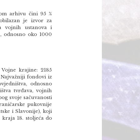
om arhivu čini 95 %
bilazan je izvor za
ja vojnih ustanova i
sa, odnosno oko 1000
 Vojne krajine: 2185
Najvažniji fondovi iz
vjedništva, odnosno
ištva tvrđava, vojnih
bog svoje sačuvanosti
raničarske pukovnije
ske i Slavonije), koji
kraja 18. stoljeća do