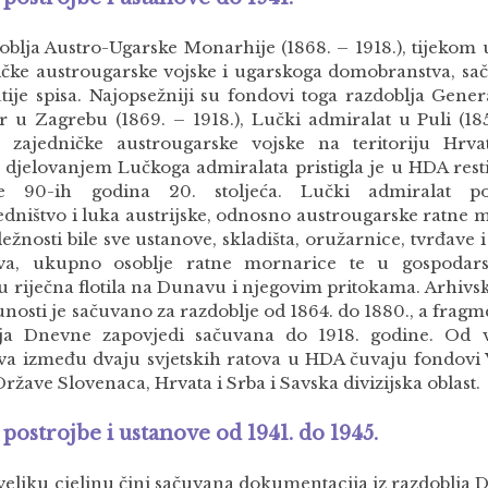
doblja Austro-Ugarske Monarhije (1868. – 1918.), tijekom
ičke austrougarske vojske i ugarskoga domobranstva, sač
tije spisa. Najopsežniji su fondovi toga razdoblja Gen
or u Zagrebu (1869. – 1918.), Lučki admiralat u Puli (185
ja zajedničke austrougarske vojske na teritoriju Hrv
a djelovanjem Lučkoga admiralata pristigla je u HDA rest
ije 90-ih godina 20. stoljeća. Lučki admiralat po
edništvo i luka austrijske, odnosno austrougarske ratne 
ežnosti bile sve ustanove, skladišta, oružarnice, tvrđav
štva, ukupno osoblje ratne mornarice te u gospoda
u riječna flotila na Dunavu i njegovim pritokama. Arhivs
nosti je sačuvano za razdoblje od 1864. do 1880., a frag
ija Dnevne zapovjedi sačuvana do 1918. godine. Od v
va između dvaju svjetskih ratova u HDA čuvaju fondovi
Države Slovenaca, Hrvata i Srba i Savska divizijska oblast.
postrojbe i ustanove od 1941. do 1945.
veliku cjelinu čini sačuvana dokumentacija iz razdoblja D