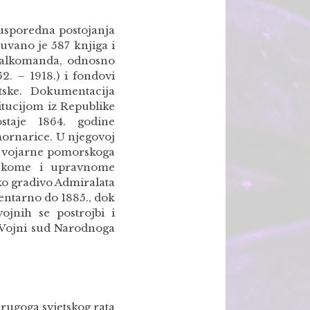
 usporedna postojanja
uvano je 587 knjiga i
eralkomanda, odnosno
2. – 1918.) i fondovi
atske. Dokumentacija
itucijom iz Republike
staje 1864. godine
mornarice. U njegovoj
e i vojarne pomorskoga
rskome i upravnome
ko gradivo Admiralata
mentarno do 1885., dok
ojnih se postrojbi i
 Vojni sud Narodnoga
rugoga svjetskog rata