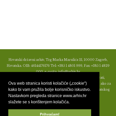
Hrvatski državni arhiv, Trg Marka Marulića 21, 10000 Zagreb,
Hrvatska. OIB: 46144176176 Tel: +385 1 4801 999, Fax: +385 1 4829
000, e-pošta: info@arhiv.hr
Zabranjeno je u bilo kojem obliku objavljivati, distribuirati,
Ova web stranica koristi kolačiće („cookie“)
mijenjati ili na ikoji način koristiti materijale s ovih stranica, ako za
kako bi vam pružila bolje korisničko iskustvo.
to nije prethodno izdato pismeno odobrenje od strane Hrvatskog
Nastavkom pregleda stranice www.arhiv.hr
državnog arhiva.
slažete se s korištenjem kolačića.
Prihvaćam!