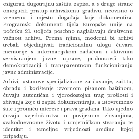
osigurati dugotrajnu zaštitu zapisa, a s druge strane
omogućiti pristup arhivskomu gradivu, neovisno o
vremenu i mjestu događaja koje dokumentira.
Programski dokumenti tijela Europske unije na
početku 21. stoljeća posebno naglašavaju društvenu
važnost arhiva. Prema njima, moderni bi arhivi
trebali objedinjivati tradicionalnu ulogu čuvara
memorije s informacijskom zadaćom i aktivnim
servisiranjem javne uprave, pridonoseći tako
demokratizaciji i transparentnom funkcioniranju
javne administracije.
Arhivi, ustanove specijalizirane za čuvanje, zaštitu,
obradu i korištenje izvornom pisanom baštinom,
čuvaju autentičan i vjerodostojan trag prošlosti i
zbivanja koje ti zapisi dokumentiraju, a istovremeno
štite i promiču interese i prava građana. Tako ujedno
čuvaju svjedočanstva o povijesnim zbivanjima,
svakodnevnome životu i umjetničkom stvaranju te
identitet i temeljne vrijednosti sredine kojoj
pripadaju.