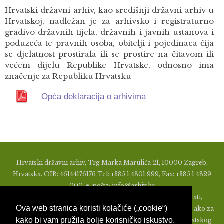
Hrvatski državni arhiv, kao središnji državni arhiv u
Hrvatskoj, nadležan je za arhivsko i registraturno
gradivo državnih tijela, državnih i javnih ustanova i
poduzeća te pravnih osoba, obitelji i pojedinaca čija
se djelatnost prostirala ili se prostire na čitavom ili
većem dijelu Republike Hrvatske, odnosno ima
značenje za Republiku Hrvatsku
Opća deklaracija o arhivima
Hrvatski državni arhiv, Trg Marka Marulića 21, 10000 Zagreb,
Hrvatska. OIB: 46144176176 Tel: +385 1 4801 999, Fax: +385 1 4829
000, e-pošta: info@arhiv.hr
Zabranjeno je u bilo kojem obliku objavljivati, distribuirati,
Ova web stranica koristi kolačiće („cookie“)
mijenjati ili na ikoji način koristiti materijale s ovih stranica, ako za
kako bi vam pružila bolje korisničko iskustvo.
to nije prethodno izdato pismeno odobrenje od strane Hrvatskog