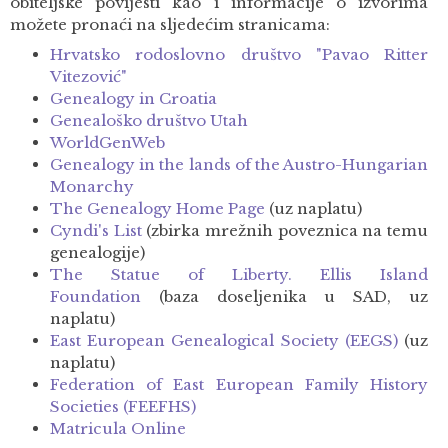
obiteljske povijesti kao i informacije o izvorima
možete pronaći na sljedećim stranicama:
Hrvatsko rodoslovno društvo "Pavao Ritter
Vitezović"
Genealogy in Croatia
Genealoško društvo Utah
WorldGenWeb
Genealogy in the lands of the Austro-Hungarian
Monarchy
The Genealogy Home Page
(uz naplatu)
Cyndi's List
(zbirka mrežnih poveznica na temu
genealogije)
The Statue of Liberty. Ellis Island
Foundation
(baza doseljenika u SAD, uz
naplatu)
East European Genealogical Society (EEGS)
(uz
naplatu)
Federation of East European Family History
Societies (FEEFHS)
Matricula Online