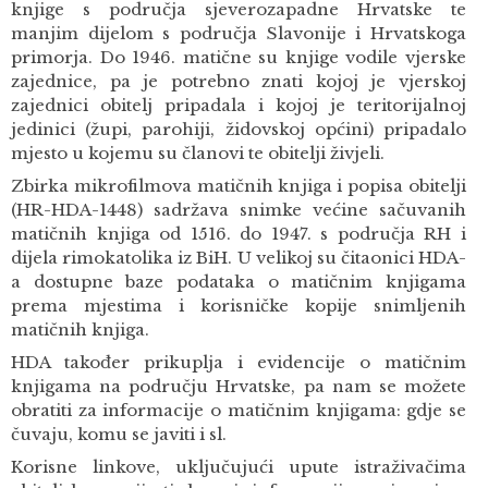
knjige s područja sjeverozapadne Hrvatske te
manjim dijelom s područja Slavonije i Hrvatskoga
primorja. Do 1946. matične su knjige vodile vjerske
zajednice, pa je potrebno znati kojoj je vjerskoj
zajednici obitelj pripadala i kojoj je teritorijalnoj
jedinici (župi, parohiji, židovskoj općini) pripadalo
mjesto u kojemu su članovi te obitelji živjeli.
Zbirka mikrofilmova matičnih knjiga i popisa obitelji
(HR-HDA-1448) sadržava snimke većine sačuvanih
matičnih knjiga od 1516. do 1947. s područja RH i
dijela rimokatolika iz BiH. U velikoj su čitaonici HDA-
a dostupne baze podataka o matičnim knjigama
prema mjestima i korisničke kopije snimljenih
matičnih knjiga.
HDA također prikuplja i evidencije o matičnim
knjigama na području Hrvatske, pa nam se možete
obratiti za informacije o matičnim knjigama: gdje se
čuvaju, komu se javiti i sl.
Korisne linkove, uključujući upute istraživačima