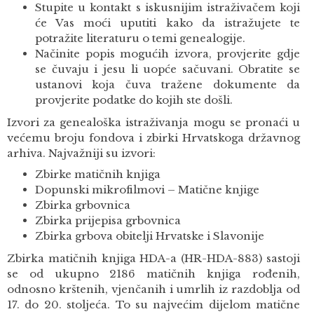
Stupite u kontakt s iskusnijim istraživačem koji
će Vas moći uputiti kako da istražujete te
potražite literaturu o temi genealogije.
Načinite popis mogućih izvora, provjerite gdje
se čuvaju i jesu li uopće sačuvani. Obratite se
ustanovi koja čuva tražene dokumente da
provjerite podatke do kojih ste došli.
Izvori za genealoška istraživanja mogu se pronaći u
većemu broju fondova i zbirki Hrvatskoga državnog
arhiva. Najvažniji su izvori:
Zbirke matičnih knjiga
Dopunski mikrofilmovi – Matične knjige
Zbirka grbovnica
Zbirka prijepisa grbovnica
Zbirka grbova obitelji Hrvatske i Slavonije
Zbirka matičnih knjiga HDA-a (HR-HDA-883) sastoji
se od ukupno 2186 matičnih knjiga rođenih,
odnosno krštenih, vjenčanih i umrlih iz razdoblja od
17. do 20. stoljeća. To su najvećim dijelom matične