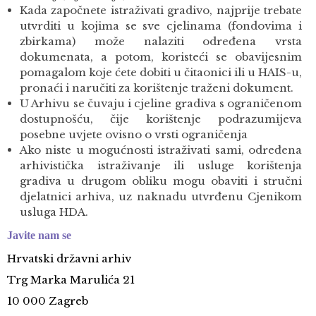
Kada započnete istraživati gradivo, najprije trebate
utvrditi u kojima se sve cjelinama (fondovima i
zbirkama) može nalaziti određena vrsta
dokumenata, a potom, koristeći se obavijesnim
pomagalom koje ćete dobiti u čitaonici ili u HAIS-u,
pronaći i naručiti za korištenje traženi dokument.
U Arhivu se čuvaju i cjeline gradiva s ograničenom
dostupnošću, čije korištenje podrazumijeva
posebne uvjete ovisno o vrsti ograničenja
Ako niste u mogućnosti istraživati sami, određena
arhivistička istraživanje ili usluge korištenja
gradiva u drugom obliku mogu obaviti i stručni
djelatnici arhiva, uz naknadu utvrđenu Cjenikom
usluga HDA.
Javite nam se
Hrvatski državni arhiv
Trg Marka Marulića 21
10 000 Zagreb