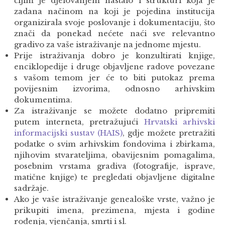
čijim je djelovanjem nastalo i strukturi koja je
zadana načinom na koji je pojedina institucija
organizirala svoje poslovanje i dokumentaciju, što
znači da ponekad nećete naći sve relevantno
gradivo za vaše istraživanje na jednome mjestu.
Prije istraživanja dobro je konzultirati knjige,
enciklopedije i druge objavljene radove povezane
s vašom temom jer će to biti putokaz prema
povijesnim izvorima, odnosno arhivskim
dokumentima.
Za istraživanje se možete dodatno pripremiti
putem interneta, pretražujući
Hrvatski arhivski
informacijski sustav (HAIS)
, gdje možete pretražiti
podatke o svim arhivskim fondovima i zbirkama,
njihovim stvarateljima, obavijesnim pomagalima,
posebnim vrstama gradiva (fotografije, isprave,
matične knjige) te pregledati objavljene digitalne
sadržaje.
Ako je vaše istraživanje genealoške vrste, važno je
prikupiti imena, prezimena, mjesta i godine
rođenja, vjenčanja, smrti i sl.