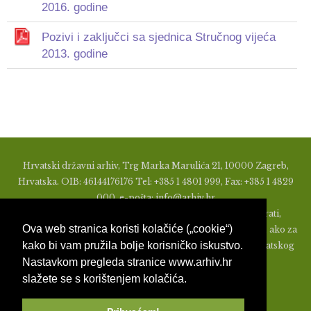
2016. godine
Pozivi i zaključci sa sjednica Stručnog vijeća
2013. godine
Hrvatski državni arhiv, Trg Marka Marulića 21, 10000 Zagreb,
Hrvatska. OIB: 46144176176 Tel: +385 1 4801 999, Fax: +385 1 4829
000, e-pošta: info@arhiv.hr
Zabranjeno je u bilo kojem obliku objavljivati, distribuirati,
Ova web stranica koristi kolačiće („cookie“)
mijenjati ili na ikoji način koristiti materijale s ovih stranica, ako za
kako bi vam pružila bolje korisničko iskustvo.
to nije prethodno izdato pismeno odobrenje od strane Hrvatskog
Nastavkom pregleda stranice www.arhiv.hr
državnog arhiva.
slažete se s korištenjem kolačića.