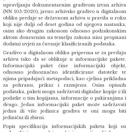
upravljanju dokumentarnim gradivom izvan arhiva
(NN 105/2020), javno arhivsko gradivo u digitalnom
obliku predaje se državnom arhivu u pravilu u roku
koji nije dulji od deset godina od njegova nastanka,
osim ako drugim zakonom odnosno podzakonskim
aktom donesenim na temelju zakona nisu propisani
dodatni uvjeti za čuvanje klasificiranih podataka.
Gradivo u digitalnom obliku priprema se za predaju
arhivu tako da se oblikuje u informacijske pakete.
Informacijski paket čine informacijski objekt,
odnosno jednoznačno identificirane datoteke te
njima pripadajući metapodaci, kao cjelina prikladna
za pohranu, prikaz i razmjenu. Osim opisnih
podataka, paketi mogu sadržavati digitalne kopije i/ili
podatke o tim kopijama, informacije o pakiranjima i
drugo. Jedan informacijski paket može sadržavati
jednu ili više jedinica gradiva te oni mogu biti
jedinični ili zbirni.
Popis specifikacija informacijskih paketa koji su