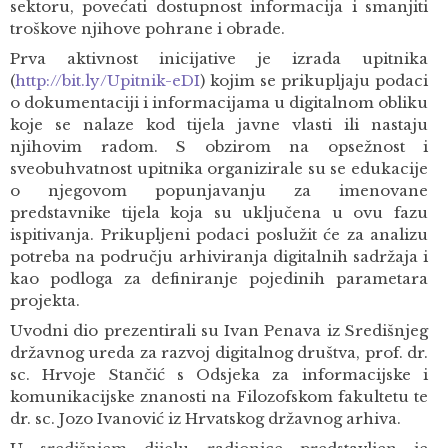
sektoru, povećati dostupnost informacija i smanjiti
troškove njihove pohrane i obrade.
Prva aktivnost inicijative je izrada upitnika
(
http://bit.ly/Upitnik-eDI
) kojim se prikupljaju podaci
o dokumentaciji i informacijama u digitalnom obliku
koje se nalaze kod tijela javne vlasti ili nastaju
njihovim radom. S obzirom na opsežnost i
sveobuhvatnost upitnika organizirale su se edukacije
o njegovom popunjavanju za imenovane
predstavnike tijela koja su uključena u ovu fazu
ispitivanja. Prikupljeni podaci poslužit će za analizu
potreba na području arhiviranja digitalnih sadržaja i
kao podloga za definiranje pojedinih parametara
projekta.
Uvodni dio prezentirali su Ivan Penava iz Središnjeg
državnog ureda za razvoj digitalnog društva, prof. dr.
sc. Hrvoje Stančić s Odsjeka za informacijske i
komunikacijske znanosti na Filozofskom fakultetu te
dr. sc. Jozo Ivanović iz Hrvatskog državnog arhiva.