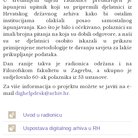
U središnjem dijelu radionice predstavljen je
ispunjeni upitnik koji su pripremili djelatnici iz
Hrvatskog državnog arhiva kako bi ostalim
institucijama olakšali posao samostalnog
ispunjavanja. Kao što je bilo i očekivano, polaznici su
imali brojna pitanja na koja su dobili odgovore, a naši
su se djelatnici osobito iskazali u prikazu
primijenjene metodologije te davanju savjeta za lakše
prikupljanje podataka.
Dan ranije takva je radionica održana i na
Filozofskom fakultetu u Zagrebu, a ukupno je
sudjelovalo 60-ak polaznika iz 53 ustanove.
Za više informacija o projektu možete se javiti na e-
mail
dighelpdesk@arhiv.hr
.
Uvod u radionicu
Uspostava digitalnog arhiva u RH