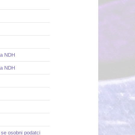
ama NDH
ama NDH
u se osobni podatci