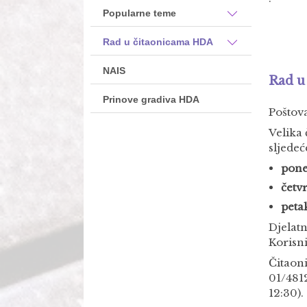
Popularne teme
Rad u čitaonicama HDA
NAIS
Rad u
Prinove gradiva HDA
Poštova
Velika
sljede
poned
četvr
peta
Djelatn
Korisn
Čitaon
01/481
12:30).