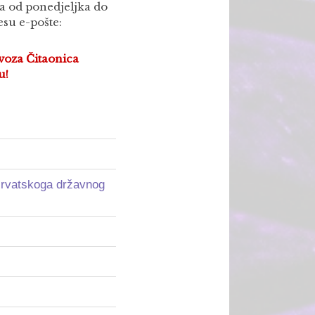
ma od ponedjeljka do
su e-pošte:
ovoza Čitaonica
u!
 Hrvatskoga državnog