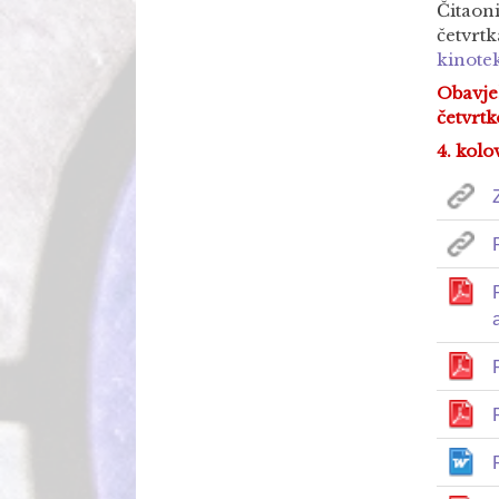
Čitaon
četvrt
kinote
Obavje
četvrt
4. kolo