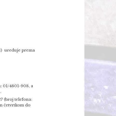
21) ureduje prema
a: 01/4801-908, a
.
 (broj telefona:
m četvrtkom do