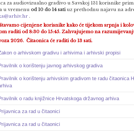
ica za audiovizualno gradivo u Savskoj 131 korisnike pri
ka u vremenu
od 10 do 14 sati
uz prethodnu najavu na adre
ka@arhiv.hr
.
štavamo cijenjene korisnike kako će tijekom srpnja i kol
kom raditi od 8:30 do 15:45. Zahvajujemo na razumijevanj
voza 2026. Čitaonica će raditi do 13 sati.
Zakon o arhivskom gradivu i arhivima i arhivski propisi
Pravilnik o korištenju javnog arhivskog gradiva
Pravilnik o korištenju arhivskim gradivom te radu čitaonica
arhiva
Pravilnik o radu knjižnice Hrvatskoga državnog arhiva
Prijavnica za rad u čitaonici
Prijavnica za rad u čitaonici