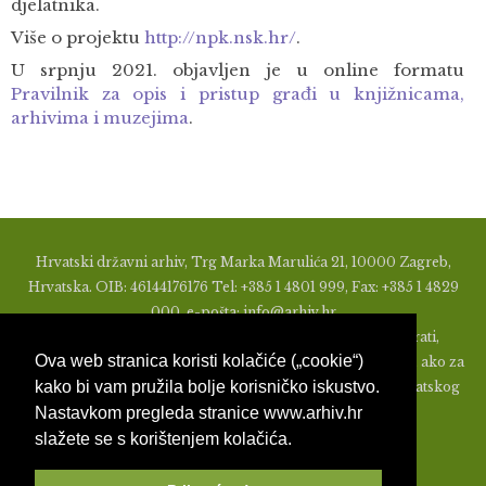
djelatnika.
Više o projektu
http://npk.nsk.hr/
.
U srpnju 2021. objavljen je u online formatu
Pravilnik za opis i pristup građi u knjižnicama,
arhivima i muzejima
.
Hrvatski državni arhiv, Trg Marka Marulića 21, 10000 Zagreb,
Hrvatska. OIB: 46144176176 Tel: +385 1 4801 999, Fax: +385 1 4829
000, e-pošta: info@arhiv.hr
Zabranjeno je u bilo kojem obliku objavljivati, distribuirati,
Ova web stranica koristi kolačiće („cookie“)
mijenjati ili na ikoji način koristiti materijale s ovih stranica, ako za
kako bi vam pružila bolje korisničko iskustvo.
to nije prethodno izdato pismeno odobrenje od strane Hrvatskog
Nastavkom pregleda stranice www.arhiv.hr
državnog arhiva.
slažete se s korištenjem kolačića.