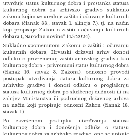
utvrđuje status kulturnog dobra i prestanka statusa
kulturnog dobra za arhivsko gradivo sukladno
zakonu kojim se uređuje zaštita i očuvanje kulturnih
dobara (članak 33., stavak 1. alineja 7.), tj. na način
koji propisuje Zakon o zaštiti i očuvanju kulturnih
dobara („Narodne novine“ 145/2024).
Sukladno spomenutom Zakonu o zaštiti i očuvanju
kulturnih dobara, Hrvatski državni arhiv donosi
odluku o privremenoj zaštiti arhivskog gradiva kao
kulturnog dobra - privremeni status kulturnog dobra
(članak 16. stavak 3. Zakona), odnosno provodi
postupak utvrđivanja statusa kulturnog dobra za
arhivsko gradivo i donosi odluku o proglašenju
statusa kulturnog dobra po službenoj dužnosti ili na
zahtjev Ministarstva ili područnog državnog arhiva
na način koji propisuje odnosni Zakon (članak 18.
stavak 1.).
Po završenom postupku utvrđivanja statusa
kulturnog dobra i donošenja odluke o statusu
kulturnog dobra za arhivsko gradivo, ono se upisuje