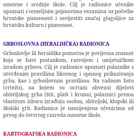
osnovne i srednje škole. Cilj je radionice učenike
upoznati s temeljnim pojmovima vezanima uz početke
hrvatske pismenosti i osvijestiti značaj glagoljice za
hrvatsku kulturu i pismenost.
GRBOSLOVNA (HERALDIČKA) RADIONICA
Grboslovlje ili heraldika pomoćna je povijesna znanost
koja se bavi postankom, razvojem i umjetničkom
izradom grbova. Cilj je radionice upoznati polaznike s
utvrđenim pravilima likovnog i opisnog prikazivanja
grba, kao i grboslovnim pravilima. Na radnom listu
(crtežu), na kojem su ucrtani obvezni dijelovi
obiteljskog grba (štit, plašt i kruna), polaznici prema
vlastitom izboru izrađuju osobni, obiteljski, klupski ili
školski grb. Radionica je namijenjena učenicima od
prvog do četvrtog razreda osnovne škole.
KARTOGRAFSKA RADIONICA