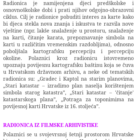
Radionica je namijenjena djeci predškolske i
osnovnoškolske dobi i prati njihov odgojno-obrazovni
ciklus. Cilj je radionice pobuditi interes za karte kako
bi djeca stekla nova znanja i iskustva te razvila nove
vještine (npr. lakše snalaženje u prostoru, snalaženje
na karti, čitanje karata, prepoznavanje simbola na
karti u različitim vremenskim razdobljima), odnosno
poboljšala kartografsku percepciju i percepciju
okoline. Polaznici kroz radionicu istovremeno
upoznaju povijesnu kartografsku baštinu koja se čuva
u Hrvatskom državnom arhivu, a neke od tematskih
radionica su: „Gradec i Kaptol na starim planovima,
„Stari katastar – izradimo plan naselja korištenjem
simbola starog katastra”, „Stari katastar – 'čitanje'
katastarskoga plana”, „Potraga za toponimima na
povijesnoj karti Hrvatske iz 16. stoljeća”.
RADIONICA IZ FILMSKE ARHIVISTIKE
Polaznici se u svojevrsnoj šetnji prostorom Hrvatske