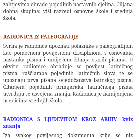
zahtjevima obrade pojedinih nastavnih cjelina. Ciljana
dobna skupina: viši razredi osnovne škole i srednja
škola.
RADIONICA IZ PALEOGRAFIJE
Svrha je radionice upoznati polaznike s paleografijom
kao pomoćnom povijesnom disciplinom, s osnovama
nastanka pisma i umijećem čitanja starih pisama. U
okviru radionice obrađuje se povijest latiničnog
pisma, raščlamba pojedinih latiničnih slova te se
upoznaju prva pisana svjedočanstva latinskog pisma.
Čitanjem pojedinih primjeraka latiničnoga pisma
utvrđuju se usvojena znanja. Radionica je namijenjena
učenicima srednjih škola.
RADIONICA S LJUDEVITOM KROZ ARHIV, kviz
znanja
Iza svakog povijesnog dokumenta krije se niz