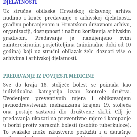
DJELATNOSTI
Uz stručne obilaske Hrvatskog državnog arhiva
nudimo i kraće predavanje o arhivskoj djelatnosti,
gradivu pohranjenom u Hrvatskom državnom arhivu,
organizaciji, dostupnosti i načinu korištenja arhivskim
gradivom. Predavanje je namijenjeno svim
zainteresiranim posjetiteljima (minimalne dobi od 10
godina) koji uz stručni obilazak žele doznati više o
arhivima i arhivskoj djelatnosti.
PREDAVANJE IZ POVIJESTI MEDICINE
Sve do kraja 18. stoljeće bolest se poimala kao
individualna kategorija izvan kontrole društva.
Uvođenjem preventivnih mjera i oblikovanjem
javnozdravstvenih mehanizama krajem 19. stoljeća
ona postaje sastavni dio društvene skrbi. Cilj je
predavanja ukazati na preventivne mjere i kampanje
u borbi protiv zaraznih bolesti (osobito tuberkuloze).
To svakako može iskustveno poslužiti i u današnje