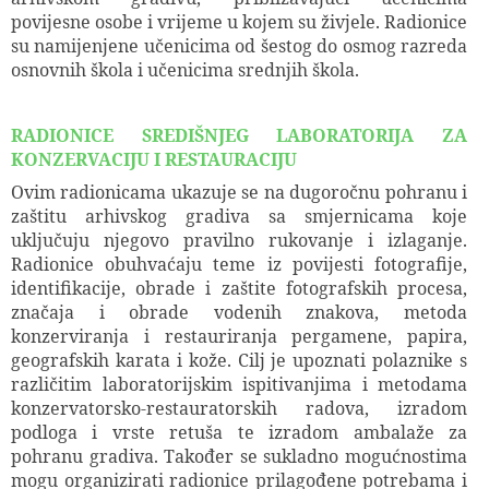
povijesne osobe i vrijeme u kojem su živjele. Radionice
su namijenjene učenicima od šestog do osmog razreda
osnovnih škola i učenicima srednjih škola.
RADIONICE SREDIŠNJEG LABORATORIJA ZA
KONZERVACIJU I RESTAURACIJU
Ovim radionicama ukazuje se na dugoročnu pohranu i
zaštitu arhivskog gradiva sa smjernicama koje
uključuju njegovo pravilno rukovanje i izlaganje.
Radionice obuhvaćaju teme iz povijesti fotografije,
identifikacije, obrade i zaštite fotografskih procesa,
značaja i obrade vodenih znakova, metoda
konzerviranja i restauriranja pergamene, papira,
geografskih karata i kože. Cilj je upoznati polaznike s
različitim laboratorijskim ispitivanjima i metodama
konzervatorsko-restauratorskih radova, izradom
podloga i vrste retuša te izradom ambalaže za
pohranu gradiva. Također se sukladno mogućnostima
mogu organizirati radionice prilagođene potrebama i