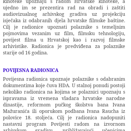
kinoteke upoznaju s radom Hrvatske kinoteke, a
ujedno im se prezentira rad na obradi i zaštiti
audiovizualnog arhivskog gradiva uz projekciju
isječaka iz odabranih djela hrvatske filmske baštine.
Cilj je radionice upoznati polaznike s temeljnim
pojmovima vezanim uz film, filmsku tehnologiju,
povijest filma u Hrvatskoj kao i razvoj filmske
arhivistike. Radionica je predviđena za polaznike
starije od 16 godina.
POVIJESNA RADIONICA
Povijesna radionica upoznaje polaznike s odabranim
dokumentima koje čuva HDA. U stalnoj ponudi postoji
nekoliko radionica na kojima se polaznici upoznaju s
ispravama iz vremena vladara hrvatske narodne
dinastije, reformom pučkog školstva bana Ivana
Mažuranića ili oporukom podbana Ivana Raucha iz
polovice 18. stoljeća. Cilj je radionica nadopuniti
nastavni program Povijesti radom na izvornom
arhivskom gradivu, približavajući učenicima