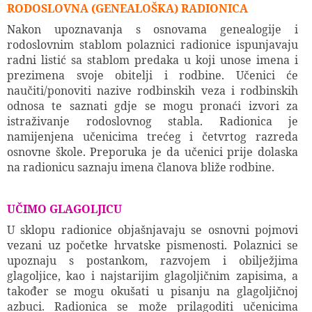
RODOSLOVNA (GENEALOŠKA) RADIONICA
Nakon upoznavanja s osnovama genealogije i
rodoslovnim stablom polaznici radionice ispunjavaju
radni listić sa stablom predaka u koji unose imena i
prezimena svoje obitelji i rodbine. Učenici će
naučiti/ponoviti nazive rodbinskih veza i rodbinskih
odnosa te saznati gdje se mogu pronaći izvori za
istraživanje rodoslovnog stabla. Radionica je
namijenjena učenicima trećeg i četvrtog razreda
osnovne škole. Preporuka je da učenici prije dolaska
na radionicu saznaju imena članova bliže rodbine.
UČIMO GLAGOLJICU
U sklopu radionice objašnjavaju se osnovni pojmovi
vezani uz početke hrvatske pismenosti. Polaznici se
upoznaju s postankom, razvojem i obilježjima
glagoljice, kao i najstarijim glagoljičnim zapisima, a
također se mogu okušati u pisanju na glagoljičnoj
azbuci. Radionica se može prilagoditi učenicima