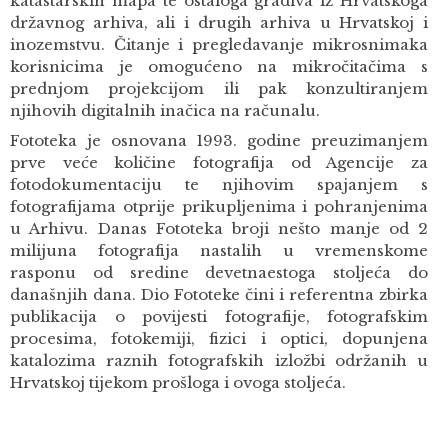
katastarskih mapa te ostaloga gradiva iz Hrvatskoga
državnog arhiva, ali i drugih arhiva u Hrvatskoj i
inozemstvu. Čitanje i pregledavanje mikrosnimaka
korisnicima je omogućeno na mikročitačima s
prednjom projekcijom ili pak konzultiranjem
njihovih digitalnih inačica na računalu.
Fototeka je osnovana 1993. godine preuzimanjem
prve veće količine fotografija od Agencije za
fotodokumentaciju te njihovim spajanjem s
fotografijama otprije prikupljenima i pohranjenima
u Arhivu. Danas Fototeka broji nešto manje od 2
milijuna fotografija nastalih u vremenskome
rasponu od sredine devetnaestoga stoljeća do
današnjih dana. Dio Fototeke čini i referentna zbirka
publikacija o povijesti fotografije, fotografskim
procesima, fotokemiji, fizici i optici, dopunjena
katalozima raznih fotografskih izložbi održanih u
Hrvatskoj tijekom prošloga i ovoga stoljeća.