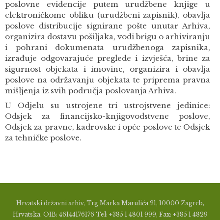
poslovne evidencije putem urudžbene knjige u
elektroničkome obliku (urudžbeni zapisnik), obavlja
poslove distribucije signirane pošte unutar Arhiva,
organizira dostavu pošiljaka, vodi brigu o arhiviranju
i pohrani dokumenata urudžbenoga zapisnika,
izrađuje odgovarajuće preglede i izvješća, brine za
sigurnost objekata i imovine, organizira i obavlja
poslove na održavanju objekata te priprema pravna
mišljenja iz svih područja poslovanja Arhiva.
U Odjelu su ustrojene tri ustrojstvene jedinice:
Odsjek za financijsko-knjigovodstvene poslove,
Odsjek za pravne, kadrovske i opće poslove te Odsjek
za tehničke poslove.
Hrvatski državni arhiv, Trg Marka Marulića 21, 10000 Zagreb,
Hrvatska. OIB: 46144176176 Tel: +385 1 4801 999, Fax: +385 1 4829