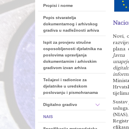
Propisi i norme
Popis stvaratelja
Nacio
dokumentarnog i arhivskog
gradiva u nadležnosti arhiva
Novi, 
razvij
Ispit za provjeru stručne
plana 
osposobljenosti djelatnika na
Javna
poslovima upravljanja
unaprj
dokumentarnim i arhivskim
digita
gradivom izvan arhiva
inform
Tečajevi i radionice za
Minist
djelatnike u uredskom
Hrvat
poslovanju i pismohranama
tijelim
Sustav 
Digitalno gradivo
usluga
(NIAS)
NAIS
Regist
efikasn
Specifikacija metapodataka