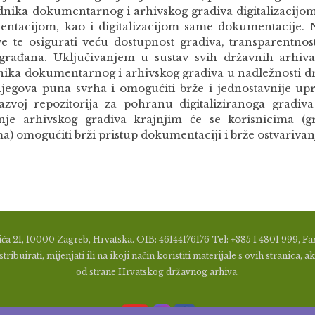
ednika dokumentarnog i arhivskog gradiva digitalizacijo
ntacijom, kao i digitalizacijom same dokumentacije. 
ve te osigurati veću dostupnost gradiva, transparentnost
građana. Uključivanjem u sustav svih državnih arhiva t
nika dokumentarnog i arhivskog gradiva u nadležnosti dr
njegova puna svrha i omogućiti brže i jednostavnije up
azvoj repozitorija za pohranu digitaliziranoga gradiva
enje arhivskog gradiva krajnjim će se korisnicima (
) omogućiti brži pristup dokumentaciji i brže ostvarivan
ća 21, 10000 Zagreb, Hrvatska. OIB: 46144176176 Tel: +385 1 4801 999, Fax
tribuirati, mijenjati ili na ikoji način koristiti materijale s ovih stranic
od strane Hrvatskog državnog arhiva.