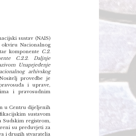
acijski sustav (NAIS)
u okviru Nacionalnog
nutar komponente
C.2.
nte C.2.2. Daljnje
nazivom Unaprjeđenje
acionalnog arhivskog
ositelj provedbe je
pravosuđa i uprave,
vima i pravosudnim
en u Centru dijeljenih
ifikacijskim sustavom
a Sudskim registrom,
reni su preduvjeti za
a i drugih stvaratelja