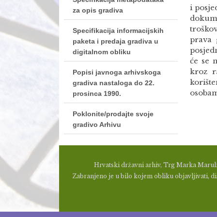
i posj
za opis gradiva
dokume
troško
Specifikacija informacijskih
prava 
paketa i predaja gradiva u
posjed
digitalnom obliku
će se 
kroz r
Popisi javnoga arhivskoga
korišt
gradiva nastaloga do 22.
osobama
prosinca 1990.
Poklonite/prodajte svoje
gradivo Arhivu
Hrvatski državni arhiv, Trg Marka Maruli
Zabranjeno je u bilo kojem obliku objavljivati, dis