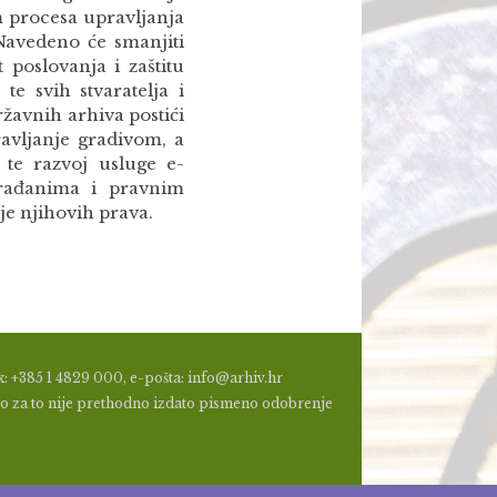
m procesa upravljanja
Navedeno će smanjiti
 poslovanja i zaštitu
e svih stvaratelja i
žavnih arhiva postići
ravljanje gradivom, a
 te razvoj usluge e-
građanima i pravnim
je njihovih prava.
: +385 1 4829 000, e-pošta: info@arhiv.hr
a, ako za to nije prethodno izdato pismeno odobrenje