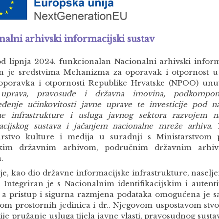
nalni arhivski informacijski sustav
od lipnja 2024. funkcionalan Nacionalni arhivski inform
en je sredstvima Mehanizma za oporavak i otpornost 
oporavka i otpornosti Republike Hrvatske (NPOO) u
 uprava, pravosuđe i državna imovina, podkompone
eđenje učinkovitosti javne uprave te investicije pod 
lne infrastrukture i usluga javnog sektora razvojem n
acijskog sustava i jačanjem nacionalne mreže arhiva.
N
arstvo kulture i medija u suradnji s Ministarstvom 
skim državnim arhivom, područnim državnim arhi
a.
je, kao dio državne informacijske infrastrukture, naselj
. Integriran je s Nacionalnim identifikacijskim i autent
, a pristup i sigurna razmjena podataka omogućena je s
rom prostornih jedinica i dr.. Njegovom uspostavom stvo
ije pružanje usluga tijela javne vlasti, pravosudnog sustav