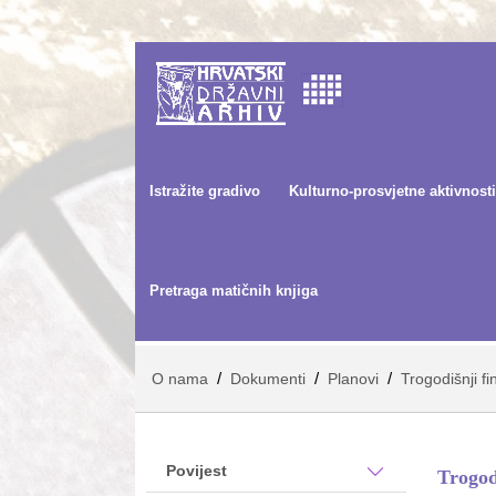
Istražite gradivo
Kulturno-prosvjetne aktivnosti
Pretraga matičnih knjiga
/
/
/
O nama
Dokumenti
Planovi
Trogodišnji fi
Povijest
Trogod