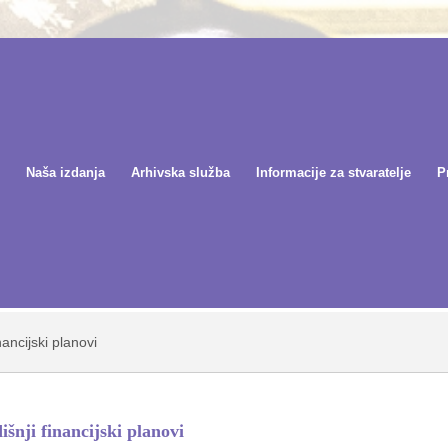
Naša izdanja
Arhivska služba
Informacije za stvaratelje
P
nancijski planovi
išnji financijski planovi