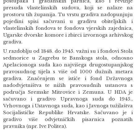
postupaka i građanskih parnica, kao i revizije
presuda vlastelinskih sudova, koji se nalaze na
prostoru tih županija. Tu vrstu gradiva nadopunjuju
pojedini spisi sačuvani u gradivu obiteljskih i
vlastelinskih fondova te fondova vjerskih zajednica,
Ugarske dvorske komore i zbirci izvornoga arhivskog
gradiva.
U razdoblju od 1848. do 1945. važni su i fondovi Stola
sedmorice u Zagrebu te Banskoga stola, odnosno
Apelacionoga suda kao najvišega drugostupanjskog
pravosudnog tijela s više od 1000 dužnih metara
gradiva. Značenjem se ističe i fond Državnoga
nadodvjetništva te nižih pravosudnih ustanova s
područja Sremske Mitrovice i Zemuna. U HDA je
sačuvano i gradivo Upravnoga suda do 1945.,
Vrhovnoga i Ustavnoga suda, kao i Javnoga tužilaštva
Socijalističke Republike Hrvatske. Sačuvano je i
gradivo više odvjetničkih pisarnica poznatih
pravnika (npr. Ive Politea).