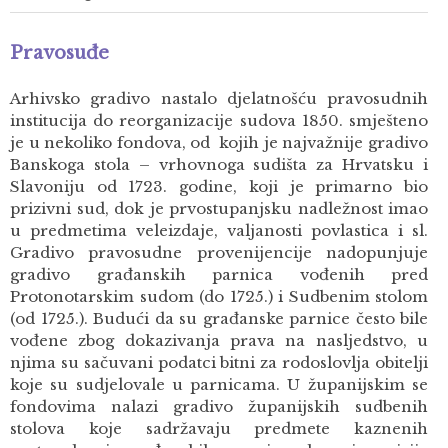
Pravosuđe
Arhivsko gradivo nastalo djelatnošću pravosudnih
institucija do reorganizacije sudova 1850. smješteno
je u nekoliko fondova, od kojih je najvažnije gradivo
Banskoga stola – vrhovnoga sudišta za Hrvatsku i
Slavoniju od 1723. godine, koji je primarno bio
prizivni sud, dok je prvostupanjsku nadležnost imao
u predmetima veleizdaje, valjanosti povlastica i sl.
Gradivo pravosudne provenijencije nadopunjuje
gradivo građanskih parnica vođenih pred
Protonotarskim sudom (do 1725.) i Sudbenim stolom
(od 1725.). Budući da su građanske parnice često bile
vođene zbog dokazivanja prava na nasljedstvo, u
njima su sačuvani podatci bitni za rodoslovlja obitelji
koje su sudjelovale u parnicama. U županijskim se
fondovima nalazi gradivo županijskih sudbenih
stolova koje sadržavaju predmete kaznenih