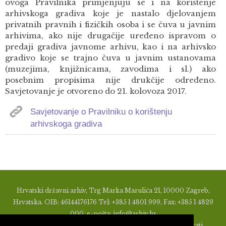
ovoga Pravilnika primjenjuju se i na korištenje
arhivskoga gradiva koje je nastalo djelovanjem
privatnih pravnih i fizičkih osoba i se čuva u javnim
arhivima, ako nije drugačije uređeno ispravom o
predaji gradiva javnome arhivu, kao i na arhivsko
gradivo koje se trajno čuva u javnim ustanovama
(muzejima, knjižnicama, zavodima i sl.) ako
posebnim propisima nije drukčije određeno.
Savjetovanje je otvoreno do 21. kolovoza 2017.
Savjetovanje o Pravilniku o korištenju
arhivskoga gradiva
Hrvatski državni arhiv, Trg Marka Marulića 21, 10000 Zagreb,
Hrvatska. OIB: 46144176176 Tel: +385 1 4801 999, Fax: +385 1 4829
000, e-pošta: info@arhiv.hr
Zabranjeno je u bilo kojem obliku objavljivati, distribuirati,