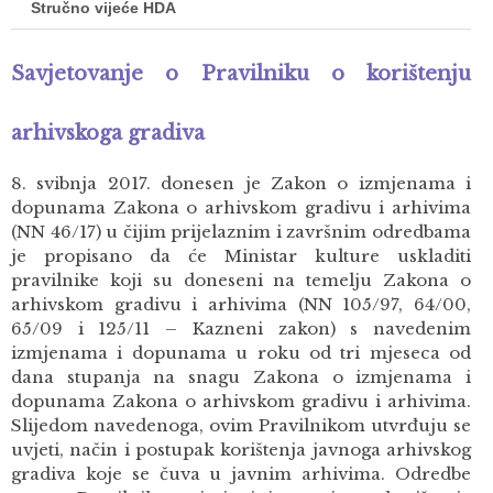
Stručno vijeće HDA
Savjetovanje o Pravilniku o korištenju
arhivskoga gradiva
8. svibnja 2017. donesen je Zakon o izmjenama i
dopunama Zakona o arhivskom gradivu i arhivima
(NN 46/17)
u čijim prijelaznim i završnim odredbama
je propisano da će Ministar kulture uskladiti
pravilnike koji su doneseni na temelju Zakona o
arhivskom gradivu i arhivima (NN 105/97, 64/00,
65/09 i 125/11 – Kazneni zakon) s navedenim
izmjenama i dopunama u roku od tri mjeseca od
dana stupanja na snagu Zakona o izmjenama i
dopunama Zakona o arhivskom gradivu i arhivima.
Slijedom navedenoga, ovim Pravilnikom utvrđuju se
uvjeti, način i postupak korištenja javnoga arhivskog
gradiva koje se čuva u javnim arhivima. Odredbe