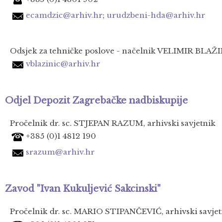
ecamdzic@arhiv.hr
;
urudzbeni-hda@arhiv.hr
Odsjek za tehničke poslove - načelnik VELIMIR BLAŽINIĆ
vblazinic@arhiv.hr
Odjel Depozit Zagrebačke nadbiskupije
Pročelnik dr. sc. STJEPAN RAZUM, arhivski savjetnik
+385 (0)1 4812 190
srazum@arhiv.hr
Zavod "Ivan Kukuljević Sakcinski"
Pročelnik dr. sc. MARIO STIPANČEVIĆ, arhivski savjet