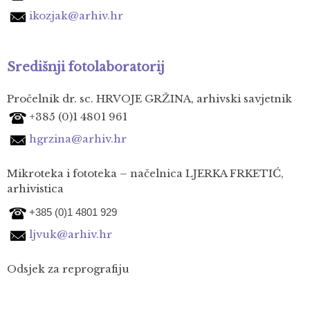
iko
zjak@arhiv.hr
Središnji fotolaboratorij
Pročelnik dr. sc. HRVOJE GRŽINA, arhivski savjetnik
+385 (0)1 4801 961
hgrzina@arhiv.hr
Mikroteka i fototeka – načelnica LJERKA FRKETIĆ,
arhivistica
+385 (0)1 4801 929
ljvuk@arhiv.hr
Odsjek za reprografiju