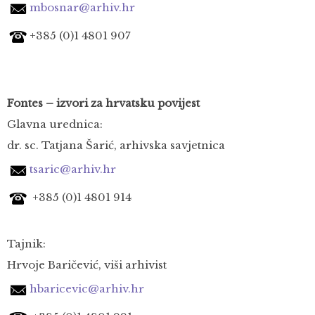
mbosnar@arhiv.hr
+385 (0)1
4801 907
Fontes – izvori za hrvatsku povijest
Glavna urednica:
dr. sc. Tatjana Šarić, arhivska savjetnica
tsaric@arhiv.hr
+385 (0)1
4801 914
Tajnik:
Hrvoje Baričević, viši arhivist
hbaricevic@arhiv.hr