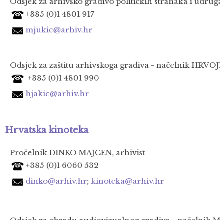
Odsjek za arhivsko gradivo političkih stranaka i udru
+385 (0)1 4801 917
mjukic@arhiv.hr
Odsjek za zaštitu arhivskoga gradiva - načelnik HRVOJE
+385 (0)1 4801 990
hjakic@arhiv.hr
Hrvatska kinoteka
Pročelnik DINKO MAJCEN, arhivist
+385 (0)1 6060 532
dinko
@arhiv.hr
;
kinoteka@arhiv.hr