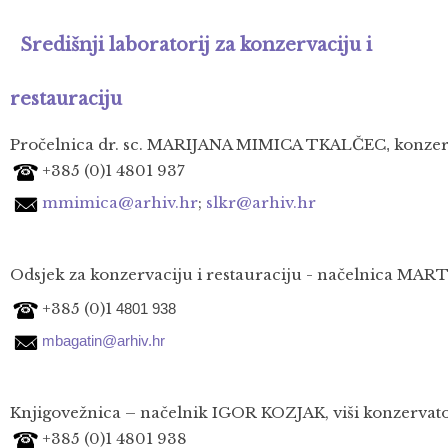
Središnji laboratorij za konzervaciju i
restauraciju
Pročelnica dr. sc. MARIJANA MIMICA TKALČEC
konzer
,
+385 (0)1 4801 937
mmimica@arhiv.hr
;
slkr@arhiv.hr
Odsjek za konzervaciju i restauraciju - načelnica M
+385 (0)1
4801 938
mbagatin@arhiv.hr
Knjigovežnica – načelnik IGOR KOZJAK, viši konzervato
+385 (0)1 4801 938