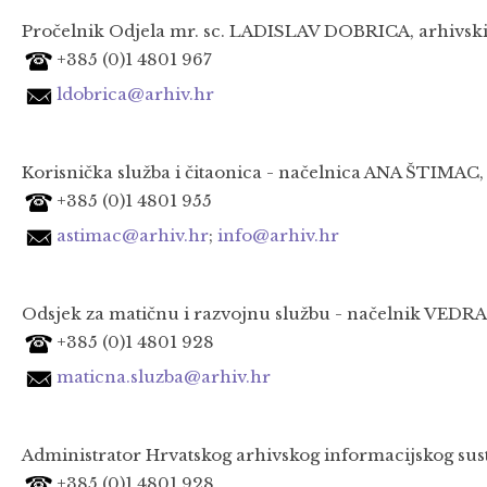
Pročelnik Odjela mr. sc. LADISLAV DOBRICA, arhivski
+385 (0)1 4801 967
ldobrica@arhiv.hr
Korisnička služba i čitaonica - načelnica ANA ŠTIMAC, 
+385 (0)1 4801 955
astimac@arhiv.hr
;
info@arhiv.hr
Odsjek za matičnu i razvojnu službu - načelnik VEDRAN
+385 (0)1 4801 928
maticna.sluzba@arhiv.hr
Administrator Hrvatskog arhivskog informacijskog sus
+385 (0)1 4801 928