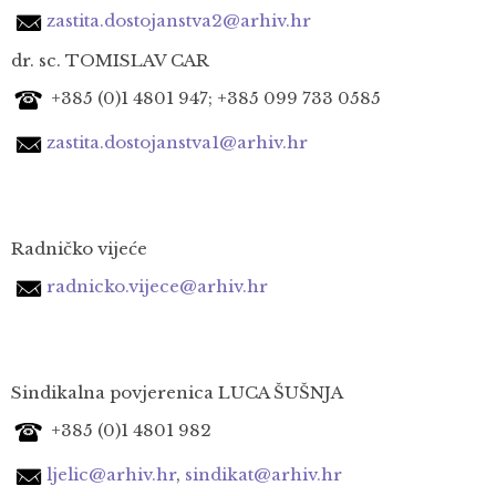
zastita.dostojanstva2@arhiv.hr
dr. sc. TOMISLAV CAR
+385 (0)1 4801 947; +385 099 733 0585
zastita.dostojanstva1@arhiv.hr
Radničko vijeće
radnicko.vijece@arhiv.hr
Sindikalna povjerenica LUCA ŠUŠNJA
+385 (0)1
4801 982
ljelic@arhiv.hr
,
sindikat@arhiv.hr