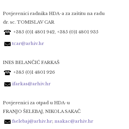
Povjerenici radnika HDA-a za zaštitu na radu
dr. sc. TOMISLAV CAR
+385 (0)1
4801 942,
+385 (0)1
4801 935
tcar@arhiv.hr
INES BELANČIĆ FARKAŠ
+385 (0)1
4801 926
ifarkas@arhiv.hr
Povjerenici za otpad u HDA-u
FRANJO ŠELEBAJ, NIKOLA SAKAČ
fselebaj@arhiv.hr
;
nsakac@arhiv.hr