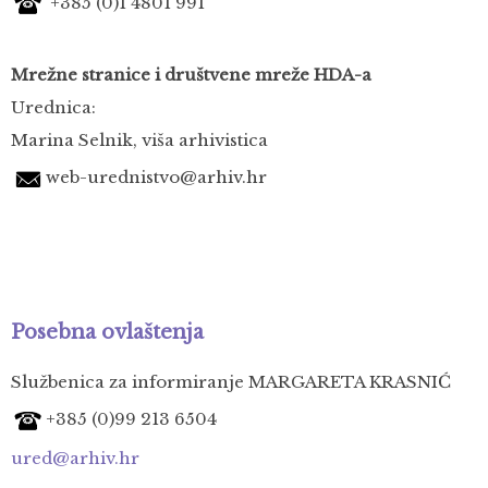
+385 (0)1
4801 991
Mrežne stranice i društvene mreže HDA-a
Urednica:
Marina Selnik, viša arhivistica
web-urednistvo@arhiv.hr
Posebna ovlaštenja
Službenica za informiranje MARGARETA KRASNIĆ
+385 (0)99 213 6504
ured@arhiv.hr