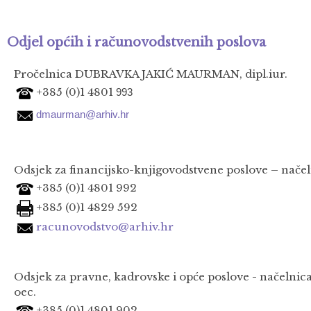
Odjel općih i računovodstvenih poslova
Pročelnica
DUBRAVKA JAKIĆ MAURMAN
, dipl.iur.
+385 (0)1 4801
993
dmaurman@arhiv.hr
Odsjek za financijsko-knjigovodstvene poslove – načel
+385 (0)1 4801 992
+385 (0)1 4829 592
racunovodstvo@arhiv.hr
Odsjek za pravne, kadrovske i opće poslove - načelni
oec.
+385 (0)1 4801 902