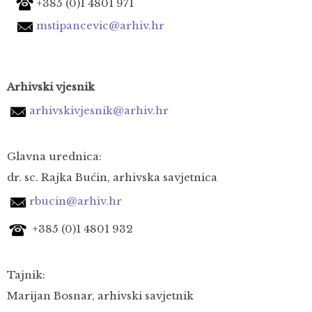
+385 (0)1 4801 971
mstipancevic@arhiv.hr
Arhivski vjesnik
arhivskivjesnik@arhiv.hr
Glavna urednica:
dr. sc. Rajka Bućin, arhivska savjetnica
rbucin@arhiv.hr
+385 (0)1
4801 932
Tajnik:
Marijan Bosnar, arhivski savjetnik