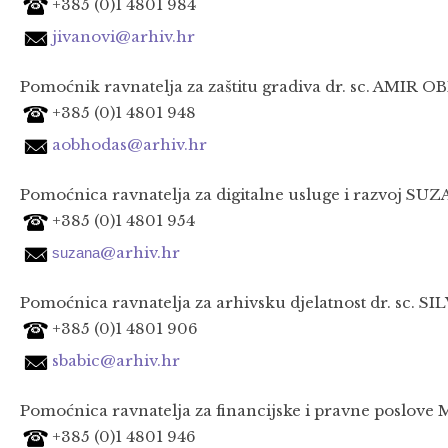
+385 (0)1 4801 984
jivanovi@arhiv.hr
Pomoćnik ravnatelja za zaštitu gradiva dr. sc. AMIR O
+385 (0)1 4801 948
aobhodas@arhiv.hr
Pomoćnica ravnatelja za
digitalne usluge i razvoj
SUZAN
+385 (0)1 4801 954
@arhiv.hr
suzana
Pomoćnica ravnatelja za arhivsku djelatnost dr. sc. SI
+385 (0)1 4801 906
sbabic@arhiv.hr
Pomoćnica ravnatelja za financijske i pravne poslove 
+385 (0)1 4801 946