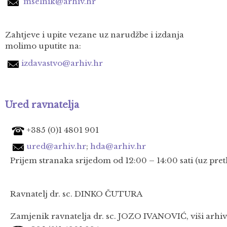
mselnik@arhiv.hr
Zahtjeve i upite vezane uz narudžbe i izdanja
molimo uputite na:
izdavastvo@arhiv.hr
Ured ravnatelja
+385 (0)1 4801 901
ured@arhiv.hr
;
hda@arhiv.hr
Prijem stranaka srijedom od 12:00 – 14:00 sati (uz pr
Ravnatelj dr. sc. DINKO ČUTURA
Zamjenik ravnatelja
dr. sc. JOZO IVANOVIĆ, viši arhiv