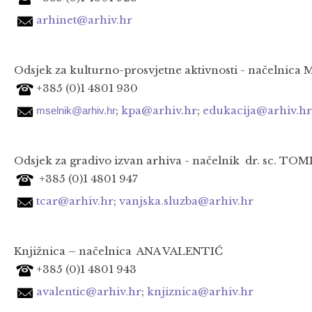
arhinet@arhiv.hr
Odsjek za kulturno-prosvjetne aktivnosti - načelnica 
+385 (0)1 4801 930
;
kpa@arhiv.hr
;
edukacija@arhiv.hr
mselnik@arhiv.hr
Odsjek za gradivo izvan arhiva - načelnik dr. sc. TOM
+385 (0)1 4801 947
tcar@arhiv.hr
;
vanjska.sluzba@arhiv.hr
Knjižnica – načelnica ANA VALENTIĆ
+385 (0)1 4801 943
avalentic@arhiv.hr
;
knjiznica@arhiv.hr