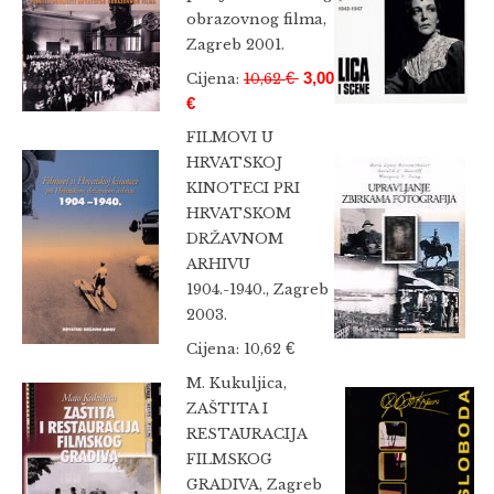
obrazovnog filma,
Zagreb 2001.
€
3,00
Cijena:
10,62
€
FILMOVI U
HRVATSKOJ
KINOTECI PRI
HRVATSKOM
DRŽAVNOM
ARHIVU
1904.-1940., Zagreb
2003.
€
Cijena: 10,62
M. Kukuljica,
ZAŠTITA I
RESTAURACIJA
FILMSKOG
GRADIVA, Zagreb