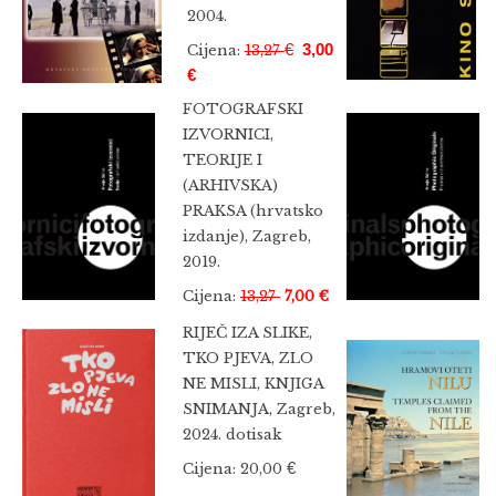
2004.
€
3,00
Cijena:
13,27
€
FOTOGRAFSKI
IZVORNICI,
TEORIJE I
(ARHIVSKA)
PRAKSA (hrvatsko
izdanje),
Zagreb,
2019.
Cijena:
13,27
7,00 €
RIJEČ IZA SLIKE,
TKO PJEVA, ZLO
NE MISLI, KNJIGA
SNIMANJA, Zagreb,
2024. dotisak
€
Cijena:
20,00