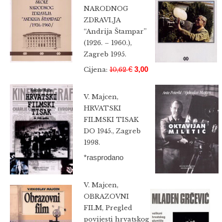
NARODNOG
ZDRAVLJA
“Andrija Štampar”
(1926. – 1960.),
Zagreb 1995.
€
3,00
Cijena:
10,62
V. Majcen,
HRVATSKI
FILMSKI TISAK
DO 1945., Zagreb
1998.
*rasprodano
V. Majcen,
OBRAZOVNI
FILM, Pregled
povijesti hrvatskog