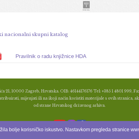
ki nacionalni skupni katalog
Pravilnik o radu knjižnice HDA
ća 21, 10000 Zagreb, Hrvatska. OIB: 46144176176 Tel: +385 1 4801 999, Fax
tribuirati, mijenjati ili na ikoji način koristiti materijale s ovih stranic
od strane Hrvatskog državnog arhiva.
užila bolje korisničko iskustvo. Nastavkom pregleda stranice www