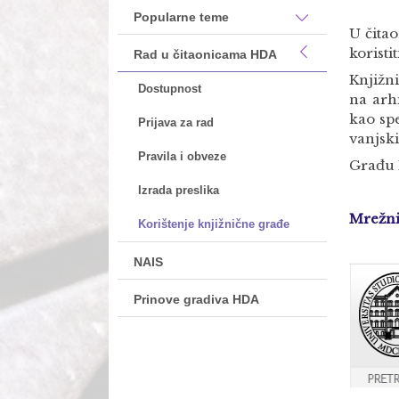
Popularne teme
U čita
koristi
Rad u čitaonicama HDA
Knjižn
Dostupnost
na arhi
kao sp
Prijava za rad
vanjsk
Pravila i obveze
Građu 
Izrada preslika
Mrežni
Korištenje knjižnične građe
NAIS
Prinove gradiva HDA