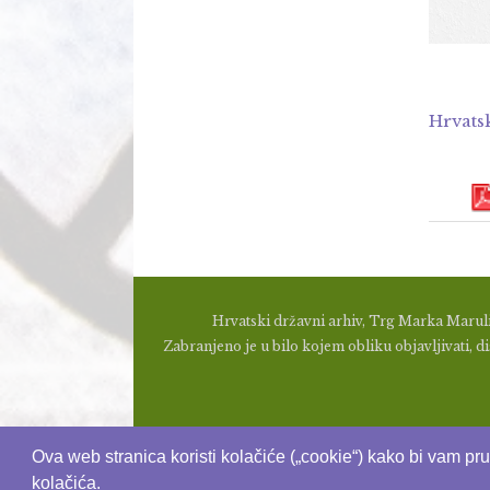
Hrvats
Hrvatski državni arhiv, Trg Marka Maruli
Zabranjeno je u bilo kojem obliku objavljivati, dis
Ova web stranica koristi kolačiće („cookie“) kako bi vam pr
kolačića.