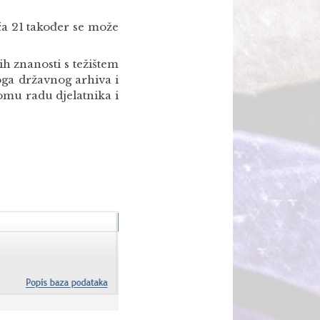
a 21 također se može
h znanosti s težištem
koga državnog arhiva i
omu radu djelatnika i