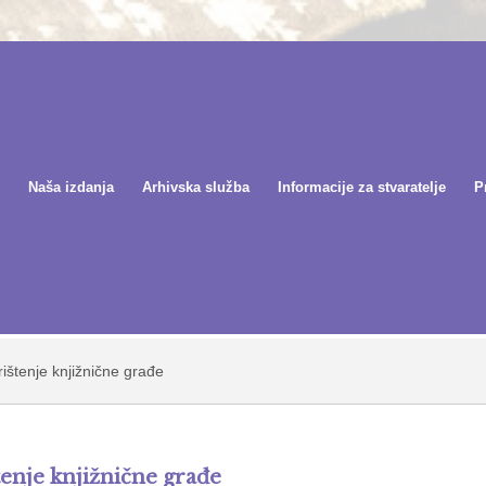
Naša izdanja
Arhivska služba
Informacije za stvaratelje
P
ištenje knjižnične građe
tenje knjižnične građe