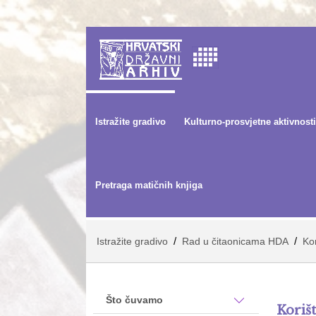
Istražite gradivo
Kulturno-prosvjetne aktivnosti
Pretraga matičnih knjiga
/
/
Istražite gradivo
Rad u čitaonicama HDA
Kor
Što čuvamo
Koriš