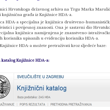
onici Hrvatskoga državnog arhiva na Trgu Marka Marulić
ti knjižnična građa iz Knjižnice HDA-a.
ica HDA-a specijalna je knjižnica društveno-humanistički
vistici i povijesnoj znanosti. Ona je sastavni dio Hrvats
ecijalna knjižnica namijenjena je znanstveno-istraživačk
ih korisnika upisanih u evidenciju korisnika HDA-a.
Knjižnice HDA-a možete pretraživati kroz sljedeće baze:
 katalog Knjižnice HDA-a: