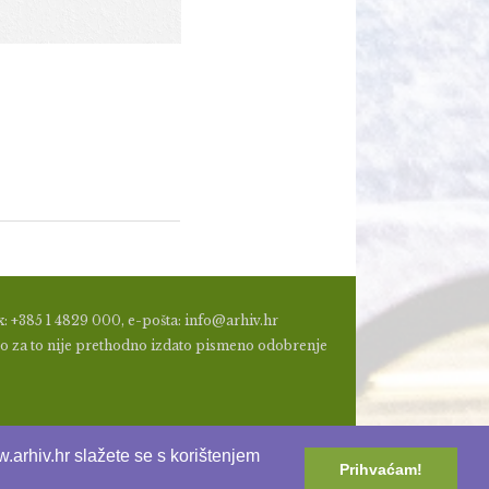
: +385 1 4829 000, e-pošta: info@arhiv.hr
a, ako za to nije prethodno izdato pismeno odobrenje
.arhiv.hr slažete se s korištenjem
Prihvaćam!