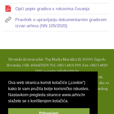
Opći popis gradiva s rokovima čuvanja
Pravilnik o upravljanju dokumentarnim gradivom
izvan arhiva (NN 105/2020)
Hrvatski državni arhiv, Trg Marka Marulića 21, 10000 Zagreb,
Hrvatska. OIB: 46144176176 Tel: +385 1 4801 999, Fax: +385 1 4829
000, e-pošta: info@arhiv.hr
Zabranjeno je u bilo kojem obliku objavljivati, distribuirati,
Ova web stranica koristi kolačiće („cookie“)
mijenjati ili na ikoji način koristiti materijale s ovih stranica, ako za
kako bi vam pružila bolje korisničko iskustvo.
to nije prethodno izdato pismeno odobrenje od strane Hrvatskog
Nastavkom pregleda stranice www.arhiv.hr
državnog arhiva.
slažete se s korištenjem kolačića.
Prihvaćam!