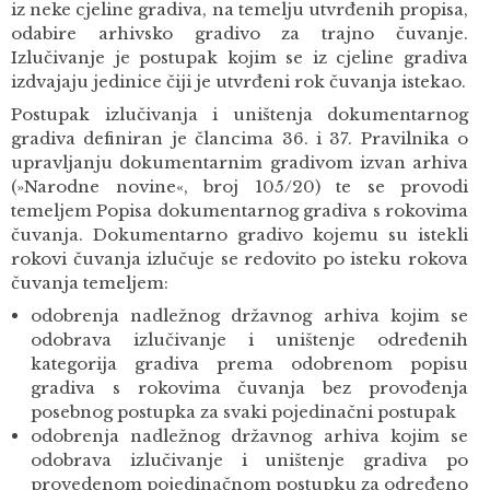
iz neke cjeline gradiva, na temelju utvrđenih propisa,
odabire arhivsko gradivo za trajno čuvanje.
Izlučivanje je postupak kojim se iz cjeline gradiva
izdvajaju jedinice čiji je utvrđeni rok čuvanja istekao.
Postupak izlučivanja i uništenja dokumentarnog
gradiva definiran je člancima 36. i 37. Pravilnika o
upravljanju dokumentarnim gradivom izvan arhiva
(»Narodne novine«, broj 105/20) te se provodi
temeljem Popisa dokumentarnog gradiva s rokovima
čuvanja. Dokumentarno gradivo kojemu su istekli
rokovi čuvanja izlučuje se redovito po isteku rokova
čuvanja temeljem:
odobrenja nadležnog državnog arhiva kojim se
odobrava izlučivanje i uništenje određenih
kategorija gradiva prema odobrenom popisu
gradiva s rokovima čuvanja bez provođenja
posebnog postupka za svaki pojedinačni postupak
odobrenja nadležnog državnog arhiva kojim se
odobrava izlučivanje i uništenje gradiva po
provedenom pojedinačnom postupku za određeno