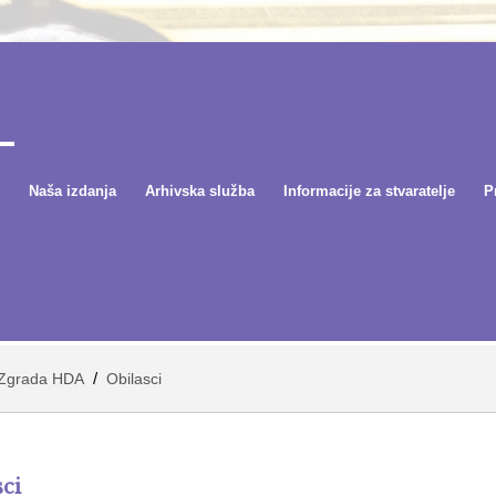
Naša izdanja
Arhivska služba
Informacije za stvaratelje
P
/
Zgrada HDA
Obilasci
sci