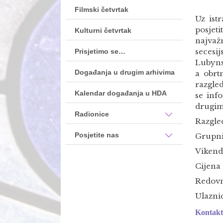
Filmski četvrtak
Uz ist
posjet
Kulturni četvrtak
najvažn
secesi
Prisjetimo se…
Lubyns
Događanja u drugim arhivima
a obrt
razgled
Kalendar događanja u HDA
se inf
drugim
Radionice
Razgled
Posjetite nas
Grupni
Vikend
Cijena 
Redovn
Ulaznic
Kontak