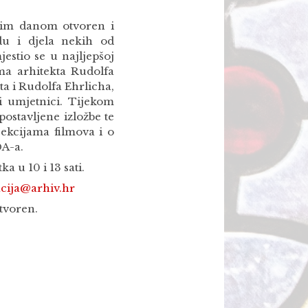
dnim danom otvoren i
du i djela nekih od
jestio se u najljepšoj
ima arhitekta Rudolfa
a i Rudolfa Ehrlicha,
 i umjetnici. Tijekom
postavljene izložbe te
ekcijama filmova i o
DA-a.
a u 10 i 13 sati.
cija@arhiv.hr
tvoren.