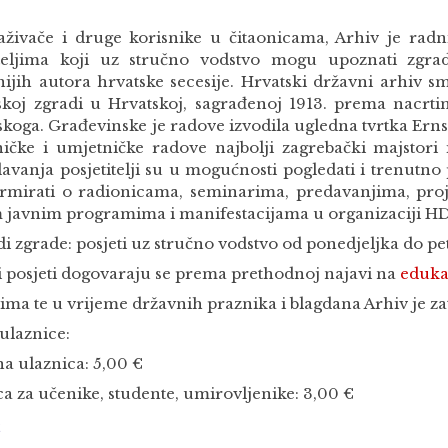
raživače i druge korisnike u čitaonicama, Arhiv je ra
iteljima koji uz stručno vodstvo mogu upoznati zgra
ijih autora hrvatske secesije. Hrvatski državni arhiv sm
jskoj zgradi u Hrvatskoj, sagrađenoj 1913. prema nacrt
koga. Građevinske je radove izvodila ugledna tvrtka Ernst
ničke i umjetničke radove najbolji zagrebački majstori
avanja posjetitelji su u mogućnosti pogledati i trenutno 
ormirati o radionicama, seminarima, predavanjima, proj
 javnim programima i manifestacijama u organizaciji H
i zgrade: posjeti uz stručno vodstvo od ponedjeljka do petk
 posjeti dogovaraju se prema prethodnoj najavi na
eduka
ima te u vrijeme državnih praznika i blagdana Arhiv je za
ulaznice:
a ulaznica: 5,00 €
a za učenike, studente, umirovljenike: 3,00 €
t