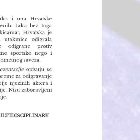
ako i ona Hrvatske
enih. Iako bez toga
kicama“, Hrvatska je
e utakmice odigrala
e odigrane protiv
amo sportsko nego i
gometnog saveza.
zentacije
opisuju se
ipreme za odigravanje
ije njezinih aktera i
ije. Nisu zaboravljeni
ije.
ULTIDISCIPLINARY