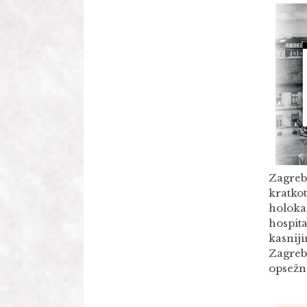
Zagre
kratkot
holoka
hospita
kasnij
Zagreb)
opsežn