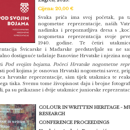
Cijena: 20,00 €
Svaka priča ima svoj početak, pa t
nogometne reprezentacije, naših Vatr
nadimka i prepoznatljiva dresa s „koc
nogometna reprezentacija svoje prv
1940. godine. Te četiri utakmic
entacija Švicarske i Mađarske predstavljale su ne s
alno dostignuće tadašnje Banovine Hrvatske i njezina no
zi
Pod svojim bojama. Počeci Hrvatske nogometne repre
sti pod kojima je osnovan Hrvatski nogometni savez, pr
ca hrvatske reprezentacije, sâm tijek utakmica te reakc
ega tiska. Svemu tome živopisnost daju i brojne fotograf
i, pa su prikazane i dvije utakmice juniorske reprezentac
COLOUR IN WRITTEN HERITAGE - M
RESEARCH
CONFERENCE PROCEEDINGS