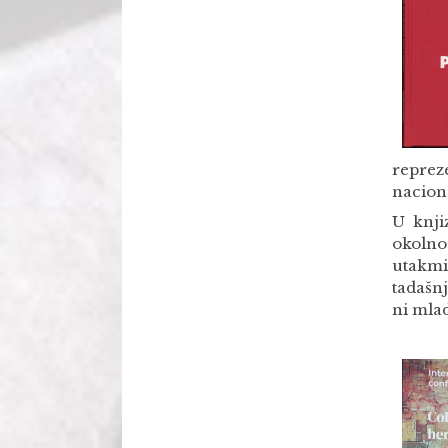
reprez
nacion
U knji
okolno
utakmi
tadašnj
ni mlad