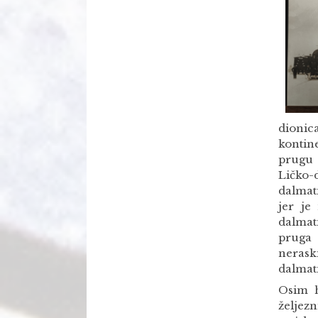
dionic
kontin
prugu 
Ličko-
dalmat
jer je
dalmat
pruga 
nerask
dalmati
Osim h
željez