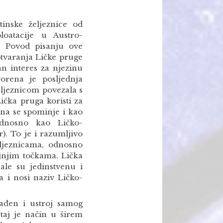
tinske željeznice od
ploatacije u Austro-
. Povod pisanju ove
 otvaranja Ličke pruge
an interes za njezinu
vorena je posljednja
eljeznicom povezala s
ička pruga koristi za
na se spominje i kao
 odnosno kao Ličko-
). To je i razumljivo
eljeznicama, odnosno
ajnjim točkama. Lička
ale su jedinstvenu i
 i nosi naziv Ličko-
rađen i ustroj samog
 taj je način u širem