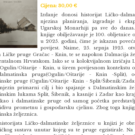
Cijena: 30,00 €
Izdanje donosi historijat Ličko-dalma
njezina planiranja, izgradnje i eks
Ugarskoj Monarhiji pa sve do danas
knjige obilježavanje je 100. obljetnice
u 2025. godini, čime je iskazan poveć
povijest. Naime, 25. srpnja 1925. ot
a Ličke pruge Gračac - Knin, te se napokon Dalmacija ž
entalnom Hrvatskom. Iako se u kolokvijalnom izričaju L
Ogulin/Oštarije - Knin, u širem povijesnom kontekstu o
dalmatinska pruga(Ogulin/Oštarije - Knin -Split),
inske pruge (Ogulin/Oštarije -Knin - Split/Šibenik/Zadar
 njezin primarni cilj i bio spajanje s Dalmatinskim ž
inskim lukama Split, Šibenik, a kasnije i Zadar kao kr
kao i dalmatinske pruge od samog početka predstavlj
idivu prometnu i gospodarsku cjelinu. Zbog toga knjiga
nska željeznica.
istorijata Ličko-dalmatinske željeznice u knjizi je ob
ničkog sustava unutar kojeg su te pruge egzistirale. Na