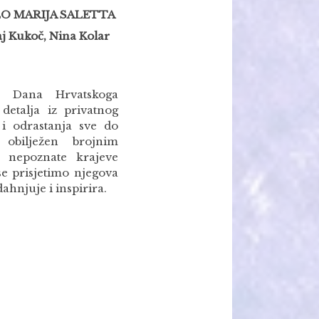
LO MARIJA SALETTA
raj Kukoč, Nina Kolar
m Dana Hrvatskoga
detalja iz privatnog
a i odrastanja sve do
obilježen brojnim
a nepoznate krajeve
se prisjetimo njegova
ahnjuje i inspirira.