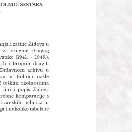
 BOLNICI SESTARA
.
nja i zaštite Židova u
u za vrijeme Drugog
atske (1941. - 1945.),
ali i brojnih drugih
u Državnom arhivu u
su u Bolnici našle
toč teškim okolnostima
 čini i popis Židova
potrebne komparacije s
tizanskih jedinica u
a i nekoliko tabela te