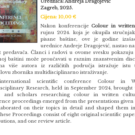
Urednica: Andreja Dragojević
Zagreb, 2025.
Cijena: 10,00 €
Nakon konferencije
Colour in written
rujnu 2024. koja je okupila stručnjak
pisane baštine, ove je godine izaša
urednice Andreje Dragojević, nastao na
st predavača. Članci i radovi u ovome svesku pokazuju 
noj baštini može proučavati u raznim znanstvenim dis
ma više autora iz različitih područja istražuje istu
lovu zbornika multidisciplinarno istraživanje.
nternational scientific conference Colour in W
isciplinary Research, held in September 2024, brought 
s and scholars researching colour in written cultu
ence proceedings emerged from the presentations given b
aborated on their topics in detail and shaped them int
hese Proceedings consist of eight original scientific pape
utions, and one review article.