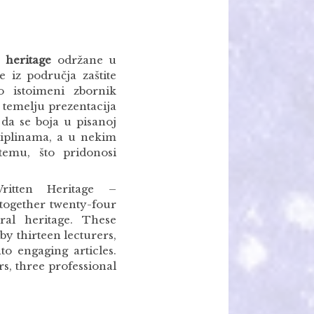
 heritage
održane u
e iz područja zaštite
o istoimeni zbornik
 temelju prezentacija
da se boja u pisanoj
ciplinama, a u nekim
 temu, što pridonosi
ritten Heritage –
together twenty-four
ral heritage. These
y thirteen lecturers,
o engaging articles.
rs, three professional