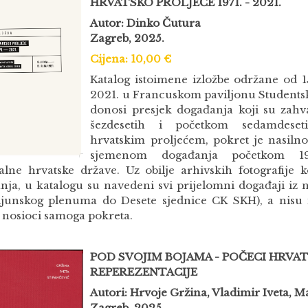
HRVATSKO PROLJEĆE 1971. - 2021.
Autor: Dinko Čutura
Zagreb, 2025.
Cijena: 10,00 €
Katalog istoimene izložbe održane od 15
2021. u Francuskom paviljonu Students
donosi presjek događanja koji su zahva
šezdesetih i početkom sedamdeset
hrvatskim proljećem, pokret je nasilno
sjemenom događanja početkom 19
alne hrvatske države. Uz obilje arhivskih fotografije 
nja, u katalogu su navedeni svi prijelomni događaji iz
ijunskog plenuma do Desete sjednice CK SKH), a nisu iz
i nosioci samoga pokreta.
POD SVOJIM BOJAMA - POČECI HRV
REPEREZENTACIJE
Autori: Hrvoje Gržina, Vladimir Iveta, M
Zagreb, 2025.