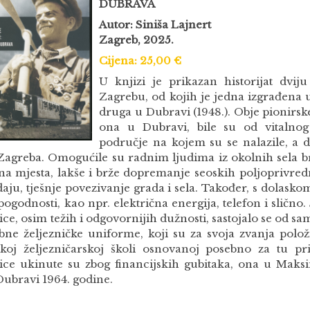
DUBRAVA
Autor: Siniša Lajnert
Zagreb, 2025.
Cijena: 25,00 €
U knjizi je prikazan historijat dvij
Zagrebu, od kojih je jedna izgrađena u
druga u Dubravi (1948.). Obje pionirske
ona u Dubravi, bile su od vitalnog
područje na kojem su se nalazile, a 
Zagreba. Omogućile su radnim ljudima iz okolnih sela br
na mjesta, lakše i brže dopremanje seoskih poljoprivre
aju, tješnje povezivanje grada i sela. Također, s dolaskom
ogodnosti, kao npr. električna energija, telefon i slično.
ice, osim težih i odgovornijih dužnosti, sastojalo se od s
bne željezničke uniforme, koji su za svoja zvanja položi
skoj željezničarskoj školi osnovanoj posebno za tu pri
nice ukinute su zbog financijskih gubitaka, ona u Maks
Dubravi 1964. godine.