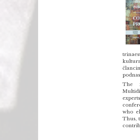
trinae
kultur
članci
podnas
The i
Multid
expert
confer
who el
Thus, t
contrib