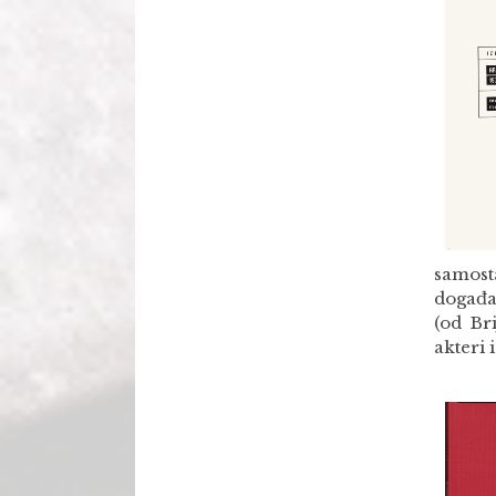
samost
događa
(od Br
akteri 