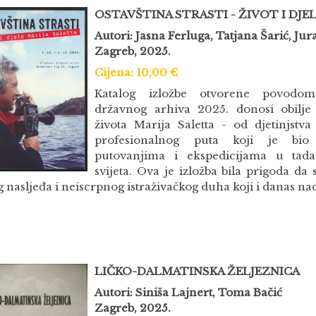
OSTAVŠTINA STRASTI - ŽIVOT I DJE
Autori: Jasna Ferluga, Tatjana Šarić, Ju
Zagreb, 2025.
Cijena: 10,00 €
Katalog izložbe otvorene povodo
državnog arhiva 2025. donosi obilje 
života Marija Saletta - od djetinjstv
profesionalnog puta koji je bio 
putovanjima i ekspedicijama u tad
svijeta.
Ova je izložba bila prigoda da 
 nasljeđa i neiscrpnog istraživačkog duha koji i danas nad
LIČKO-DALMATINSKA ŽELJEZNICA
Autori: Siniša Lajnert, Toma Bačić
Zagreb, 2025.