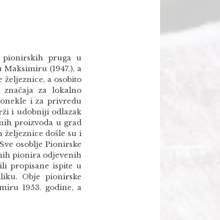
u pionirskih pruga u
 Maksimiru (1947.), a
 željeznice, a osobito
 značaja za lokalno
donekle i za privredu
ži i udobniji odlazak
dnih proizvoda u grad
 željeznice došle su i
 Sve osoblje Pionirske
amih pionira odjevenih
li propisane ispite u
liku. Obje pionirske
imiru 1953. godine, a