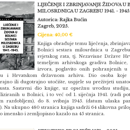
LIJEČENJE I ZBRINJAVANJE ŽIDOVA U
MILOSRDNICA U ZAGREBU 1941. - 1945
Autorica: Rajka Bućin
Zagreb, 2025.
Cijena: 40,00 €
Knjiga obrađuje temu liječenja, zbrinjava
Bolnici sestara milosrdnica u Zagreb
svjetskog rata, tj. Nezavisne Države Hrv
temeljem arhivskoga gradiva Bolnice, 
izvora, poglavito onih pohranjenih 
bu i Hrvatskom državnom arhivu. Dio osoba koje 
rajno ili dugotrajno utočište, uspjele su preživjeti una
usta. Sastavni dio knjige, uz opsežnu uvodnu studiju,
liziranih u Bolnici, i to već od 1. siječnja 1941. (radi 
im razdobljem), do 8. svibnja 1945. (datum ulaska par
. Na ukupno 480 stranica knjiga sadrži 64 slikovna prilog
o imensko i zemljopisno kazalo na 45 stranica.