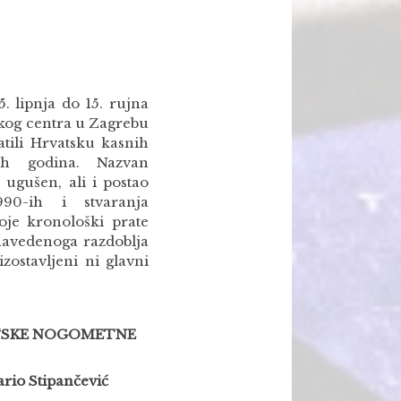
. lipnja do 15. rujna
kog centra u Zagrebu
tili Hrvatsku kasnih
ih godina. Nazvan
 ugušen, ali i postao
90-ih i stvaranja
koje kronološki prate
 navedenoga razdoblja
ostavljeni ni glavni
ATSKE NOGOMETNE
ario Stipančević