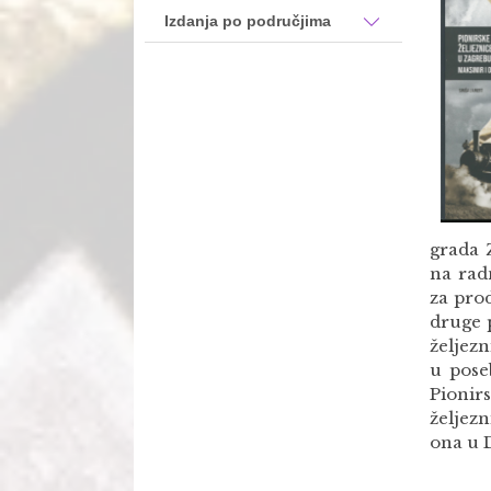
Izdanja po područjima
grada 
na rad
za prod
druge p
željezn
u pose
Pionir
željez
ona u 