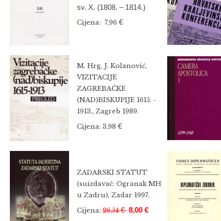
sv. X. (1808. – 1814.)
€
Cijena: 7,96
M. Hrg, J. Kolanović,
VIZITACIJE
ZAGREBAČKE
(NAD)BISKUPIJE 1615. -
1913., Zagreb 1989.
€
Cijena: 3,98
ZADARSKI STATUT
(suizdavač: Ogranak MH
u Zadru), Zadar 1997.
€
8,00 €
Cijena:
26,54