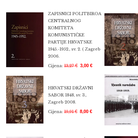
ZAPISNICI POLITBIROA
CENTRALNOG
KOMITETA
KOMUNISTIČKE
PARTIJE HRVATSKE
1945.-1952., sv. 2. ( Zagreb
2006.
€
3,00 €
Cijena:
13,27
HRVATSKI DRŽAVNI
SABOR 1848, sv. 3.,
Zagreb 2008.
€
8,00 €
Cijena:
19,91