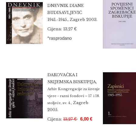
DNEVNIK DIANE
BUDISAVLJEVIĆ
1941.-1945., Zagreb 2003.
€
Cijena: 13,27
*rasprodano
ĐAKOVAČKA I
SRIJEMSKA BISKUPIJA,
Arhiv Kongregacije za širenje
vjere - razni fondovi – 17. i 18.
Zagreb
stoljeće, sv. 4.,
2005.
€
6,00 €
Cijena:
13,27