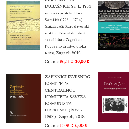
DUBAŠNICE Sv. 1.,
Treći
notarski protokol Jura
Somilića (1726. – 1734.)
(suizdavači: Staroslavenski
institut, Filozofski fakultet
sveučilišta u Zagrebu i
Povijesno društvo otoka
Zagreb 2016.
Krka),
€
10,00 €
Cijena:
26,54
ZAPISNICI IZVRŠNOG
KOMITETA
CENTRALNOG
KOMITETA SAVEZA
KOMUNISTA
HRVATSKE (1959. -
1963.), Zagreb, 2018.
Cijena:
15,92 €
6,00 €