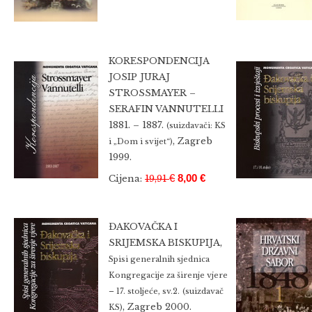
KORESPONDENCIJA
JOSIP JURAJ
STROSSMAYER –
SERAFIN VANNUTELLI
1881. – 1887.
(suizdavači: KS
, Zagreb
i „Dom i svijet“)
1999.
€
8,00 €
Cijena:
19,91
ĐAKOVAČKA I
SRIJEMSKA BISKUPIJA,
Spisi generalnih sjednica
Kongregacije za širenje vjere
– 17. stoljeće, sv.2.
(suizdavač
, Zagreb 2000.
KS)