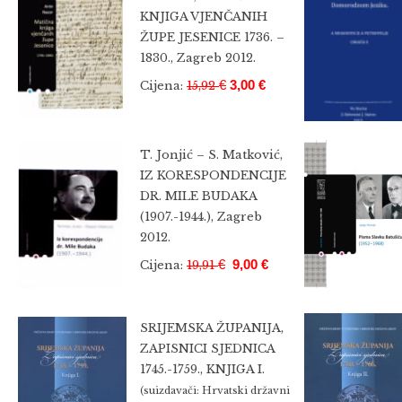
KNJIGA VJENČANIH
ŽUPE JESENICE 1736. –
1830., Zagreb 2012.
€
3,00 €
Cijena:
15,92
T. Jonjić – S. Matković,
IZ KORESPONDENCIJE
DR. MILE BUDAKA
(1907.-1944.), Zagreb
2012.
€
9,00 €
Cijena:
19,91
SRIJEMSKA ŽUPANIJA,
ZAPISNICI SJEDNICA
1745.-1759., KNJIGA I.
(suizdavači: Hrvatski državni