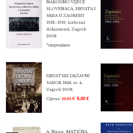
NARODNO VIJEĆE
SLOVENACA, HRVATA I
SRBA U ZAGREBU
1918.-1919. izabrani
dokumenti, Zagreb
2008.
*rasprodano
HRVATSKI DRŽAVNI
SABOR 1848, sv. 4.,
Zagreb 2008.
€
8,00 €
Cijena:
19,91
A. Nazor, MATIČNA