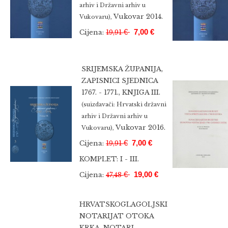
arhiv i Državni arhiv u
Vukovar 2014.
Vukovaru),
€
7,00 €
Cijena:
19,91
SRIJEMSKA ŽUPANIJA,
ZAPISNICI SJEDNICA
1767. - 1771., KNJIGA III.
(suizdavači: Hrvatski državni
arhiv i Državni arhiv u
Vukovar 2016.
Vukovaru),
€
7,00 €
Cijena:
19,91
KOMPLET: I - III.
€
19,00 €
Cijena:
47,48
HRVATSKOGLAGOLJSKI
NOTARIJAT OTOKA
KRKA. NOTARI