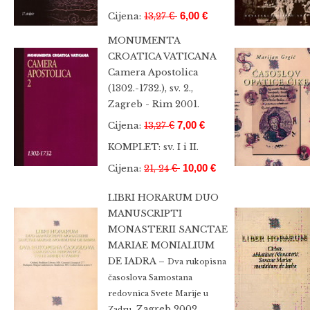
€
6,00 €
Cijena:
13,27
MONUMENTA
CROATICA VATICANA
Camera Apostolica
(1302.-1732.), sv. 2.,
Zagreb - Rim 2001.
€
7,00 €
Cijena:
13,27
KOMPLET: sv. I i II.
€
10,00 €
Cijena:
21, 24
LIBRI HORARUM DUO
MANUSCRIPTI
MONASTERII SANCTAE
MARIAE MONIALIUM
DE IADRA –
Dva rukopisna
časoslova Samostana
redovnica Svete Marije u
Zagreb 2002.
Zadru,