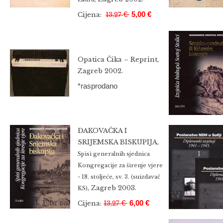
€
5,00 €
Cijena:
13,27
Opatica Čika – Reprint,
Zagreb 2002.
*rasprodano
ĐAKOVAČKA I
SRIJEMSKA BISKUPIJA,
Spisi generalnih sjednica
Kongregacije za širenje vjere
- 18. stoljeće, sv. 3. (suizdavač
, Zagreb 2003.
KS)
€
6,00 €
Cijena:
13,27