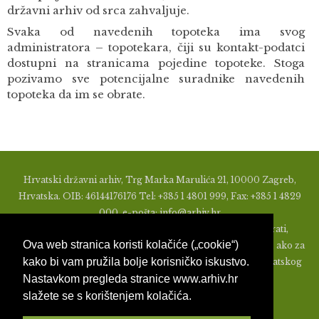
državni arhiv od srca zahvaljuje.
Svaka od navedenih topoteka ima svog
administratora – topotekara, čiji su kontakt-podatci
dostupni na stranicama pojedine topoteke. Stoga
pozivamo sve potencijalne suradnike navedenih
topoteka da im se obrate.
Hrvatski državni arhiv, Trg Marka Marulića 21, 10000 Zagreb,
Hrvatska. OIB: 46144176176 Tel: +385 1 4801 999, Fax: +385 1 4829
000, e-pošta: info@arhiv.hr
Zabranjeno je u bilo kojem obliku objavljivati, distribuirati,
Ova web stranica koristi kolačiće („cookie“)
mijenjati ili na ikoji način koristiti materijale s ovih stranica, ako za
kako bi vam pružila bolje korisničko iskustvo.
to nije prethodno izdato pismeno odobrenje od strane Hrvatskog
Nastavkom pregleda stranice www.arhiv.hr
državnog arhiva.
slažete se s korištenjem kolačića.