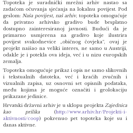
Topoteka je suradnički mrežni arhiv nastao sa
zadaćom očuvanja sjećanja na lokalnu povijest. Pod
geslom:
Naša povijest, naš arhiv
, topoteka omogućuje
da privatno arhivsko gradivo bude besplatno
dostupno zainteresiranoj javnosti. Budući da je
primarno usmjerena na gradivo koje ilustrira
povijest svakodnevice „običnog čovjeka“, ovaj je
projekt naišao na veliki interes, ne samo u Austriji,
odakle je i potekla ova ideja, već i u nizu europskih
zemalja.
Topoteka omogućuje prikaz i opis ne samo slikovnih
i tekstualnih datoteka, već i kraćih zvučnih i
vizualnih zapisa, uz osnovni set opisnih podataka,
među kojima je moguće označiti i geolokaciju
prikazane jedinice.
Hrvatski državni arhiv je u sklopu projekta
Zajednica
kao prilika
(
http://www.arhiv.hr/Projekti-i-
aktivnosti/coop
) pokrenuo pet topoteka koje su i
danas aktivne.