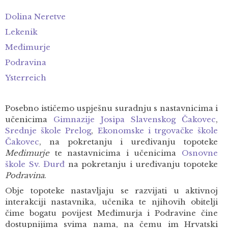
Dolina Neretve
Lekenik
Međimurje
Podravina
Ysterreich
Posebno ističemo uspješnu suradnju s nastavnicima i
učenicima
Gimnazije Josipa Slavenskog Čakovec
,
Srednje škole Prelog
,
Ekonomske i trgovačke škole
Čakovec
, na pokretanju i uređivanju topoteke
Međimurje
te nastavnicima i učenicima
Osnovne
škole Sv. Đurđ
na pokretanju i uređivanju topoteke
Podravina
.
Obje topoteke nastavljaju se razvijati u aktivnoj
interakciji nastavnika, učenika te njihovih obitelji
čime bogatu povijest Međimurja i Podravine čine
dostupnijima svima nama, na čemu im Hrvatski