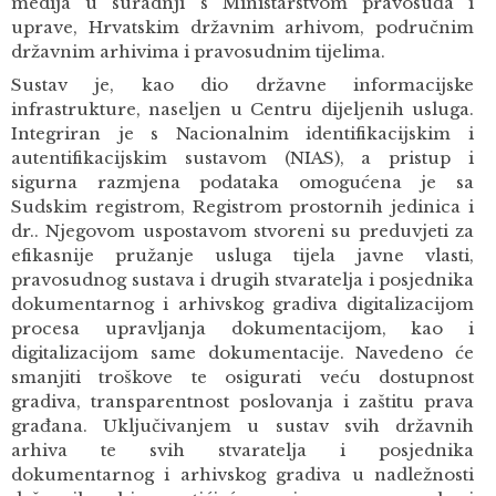
medija u suradnji s Ministarstvom pravosuđa i
uprave, Hrvatskim državnim arhivom, područnim
državnim arhivima i pravosudnim tijelima.
Sustav je, kao dio državne informacijske
infrastrukture, naseljen u Centru dijeljenih usluga.
Integriran je s Nacionalnim identifikacijskim i
autentifikacijskim sustavom (NIAS), a pristup i
sigurna razmjena podataka omogućena je sa
Sudskim registrom, Registrom prostornih jedinica i
dr.. Njegovom uspostavom stvoreni su preduvjeti za
efikasnije pružanje usluga tijela javne vlasti,
pravosudnog sustava i drugih stvaratelja i posjednika
dokumentarnog i arhivskog gradiva digitalizacijom
procesa upravljanja dokumentacijom, kao i
digitalizacijom same dokumentacije. Navedeno će
smanjiti troškove te osigurati veću dostupnost
gradiva, transparentnost poslovanja i zaštitu prava
građana. Uključivanjem u sustav svih državnih
arhiva te svih stvaratelja i posjednika
dokumentarnog i arhivskog gradiva u nadležnosti