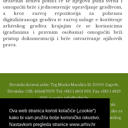
državnih arhiva postići će se njegova puna svrha i
omogućiti brže i jednostavnije upravljanje gradivom,
a kroz razvoj repozitorija za pohranu
digitaliziranoga gradiva te razvoj usluge e-korištenje
arhivskog gradiva krajnjim će se korisnicima
(građanima i pravnim osobama) omogućiti brži
pristup dokumentaciji i brže ostvarivanje njihovih
prava.
Hrvatski državni arhiv, Trg Marka Marulića 21, 10000 Zagreb,
Hrvatska. OIB: 46144176176 Tel: +385 1 4801 999, Fax: +385 1 4829
000, e-pošta: info@arhiv.hr
Zabranjeno je u bilo kojem obliku objavljivati, distribuirati,
Ova web stranica koristi kolačiće („cookie“)
mijenjati ili na ikoji način koristiti materijale s ovih stranica, ako za
kako bi vam pružila bolje korisničko iskustvo.
to nije prethodno izdato pismeno odobrenje od strane Hrvatskog
Nastavkom pregleda stranice www.arhiv.hr
državnog arhiva.