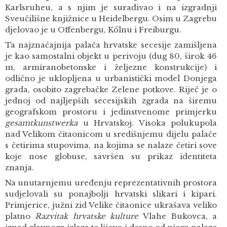
Karlsruheu, a s njim je surađivao i na izgradnji
Sveučilišne knjižnice u Heidelbergu. Osim u Zagrebu
djelovao je u Offenbergu, Kőlnu i Freiburgu.
Ta najznačajnija palača hrvatske secesije zamišljena
je kao samostalni objekt u perivoju (dug 80, širok 46
m, armiranobetonske i željezne konstrukcije) i
odlično je uklopljena u urbanistički model Donjega
grada, osobito zagrebačke Zelene potkove. Riječ je o
jednoj od najljepših secesijskih zgrada na širemu
geografskom prostoru i jedinstvenome primjerku
gesamtkunstwerka
u Hrvatskoj. Visoka polukupola
nad Velikom čitaonicom u središnjemu dijelu palače
s četirima stupovima, na kojima se nalaze četiri sove
koje nose globuse, savršen su prikaz identiteta
znanja.
Na unutarnjemu uređenju reprezentativnih prostora
sudjelovali su ponajbolji hrvatski slikari i kipari.
Primjerice, južni zid Velike čitaonice ukrašava veliko
platno
Razvitak hrvatske kulture
Vlahe Bukovca, a