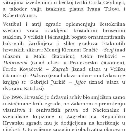
vitrajima izvedenima u bečkoj tvrtki Carla Geylinga,
a također valja istaknuti platna Ivana Tišova i
Roberta Auera.
Vestibul i atrij zgrade oplemenjuju šestokrilna
svečana vrata ostakljena kristalnim brušenim
staklom, 9 velikih i 14 manjih bogato ornamentiranih
bakrenih žardinjera i slike gradova istaknutih
hrvatskih slikara: Mencij Klement Crnčić –
Senj
(nad
ulazom u Malu čitaonicu), Oton Iveković –
Dubrovnik
(iznad ulaza u Profesorsku čitaonicu),
Ferdo Kovačević –
Zagreb
(iznad ulaza u Veliku
čitaonicu) i
Đakovo
(iznad ulaza u dvoranu Izdavanje
knjiga) te Gabrijel Jurkić –
Jajce
(iznad ulaza u
dvoranu Katalozi).
Do 1996. Hrvatski je državni arhiv bio smješten samo
u istočnome krilu zgrade, no Zakonom o prenošenju
vlasništva i osnivačkih prava od Nacionalne i
sveučilišne knjižnice u Zagrebu na Republiku
Hrvatsku zgrada mu je dodijeljena na korištenje u
cijelosti. U to vrijeme započinje i obuhvatna obnova u