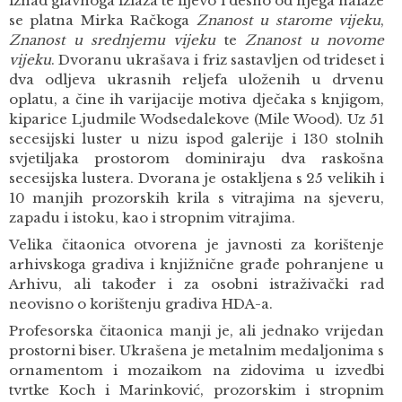
iznad glavnoga izlaza te lijevo i desno od njega nalaze
se platna Mirka Račkoga
Znanost u starome vijeku
,
Znanost u srednjemu vijeku
te
Znanost u novome
vijeku
. Dvoranu ukrašava i friz sastavljen od trideset i
dva odljeva ukrasnih reljefa uloženih u drvenu
oplatu, a čine ih varijacije motiva dječaka s knjigom,
kiparice Ljudmile Wodsedalekove (Mile Wood). Uz 51
secesijski luster u nizu ispod galerije i 130 stolnih
svjetiljaka prostorom dominiraju dva raskošna
secesijska lustera. Dvorana je ostakljena s 25 velikih i
10 manjih prozorskih krila s vitrajima na sjeveru,
zapadu i istoku, kao i stropnim vitrajima.
Velika čitaonica otvorena je javnosti za korištenje
arhivskoga gradiva i knjižnične građe pohranjene u
Arhivu, ali također i za osobni istraživački rad
neovisno o korištenju gradiva HDA-a.
Profesorska čitaonica manji je, ali jednako vrijedan
prostorni biser. Ukrašena je metalnim medaljonima s
ornamentom i mozaikom na zidovima u izvedbi
tvrtke Koch i Marinković, prozorskim i stropnim