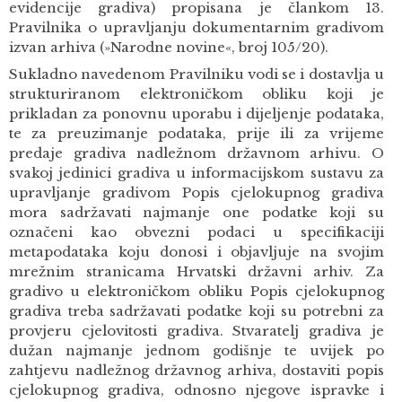
evidencije gradiva) propisana je člankom 13.
Pravilnika o upravljanju dokumentarnim gradivom
izvan arhiva (»Narodne novine«, broj 105/20).
Sukladno navedenom Pravilniku vodi se i dostavlja u
strukturiranom elektroničkom obliku koji je
prikladan za ponovnu uporabu i dijeljenje podataka,
te za preuzimanje podataka, prije ili za vrijeme
predaje gradiva nadležnom državnom arhivu. O
svakoj jedinici gradiva u informacijskom sustavu za
upravljanje gradivom Popis cjelokupnog gradiva
mora sadržavati najmanje one podatke koji su
označeni kao obvezni podaci u specifikaciji
metapodataka koju donosi i objavljuje na svojim
mrežnim stranicama Hrvatski državni arhiv. Za
gradivo u elektroničkom obliku Popis cjelokupnog
gradiva treba sadržavati podatke koji su potrebni za
provjeru cjelovitosti gradiva. Stvaratelj gradiva je
dužan najmanje jednom godišnje te uvijek po
zahtjevu nadležnog državnog arhiva, dostaviti popis
cjelokupnog gradiva, odnosno njegove ispravke i