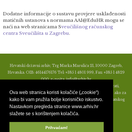
Dodatne informacije o sustavu provjere usklađenosti
matičnih ustanova s normama AAI@EduHR mogu se
naći na web stranicama S
veučilišnog računskog
centra Sveučilišta u Zagrebu
.
Hrvatski državni arhiv, Trg Marka Marulića 21, 10000 Zagreb,
Hrvatska. OIB: 46144176176 Tel: +385 1 4801 999, Fax: +385 1 4829
000, e-pošta: info@arhiv.hr
Zabranjeno je u bilo kojem obliku objavljivati, distribuirati,
Ova web stranica koristi kolačiće („cookie“)
mijenjati ili na ikoji način koristiti materijale s ovih stranica, ako za
kako bi vam pružila bolje korisničko iskustvo.
to nije prethodno izdato pismeno odobrenje od strane Hrvatskog
Nastavkom pregleda stranice www.arhiv.hr
državnog arhiva.
slažete se s korištenjem kolačića.
Prihvaćam!