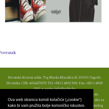
Povratak
Hrvatski državni arhiv, Trg Marka Marulića 21, 10000 Zagreb,
Hrvatska. OIB: 46144176176 Tel: +385 1 4801 999, Fax: +385 1 4829
000, e-pošta: info@arhiv.hr
Zabranjeno je u bilo kojem obliku objavljivati, distribuirati,
Ova web stranica koristi kolačiće („cookie“)
mijenjati ili na ikoji način koristiti materijale s ovih stranica, ako za
kako bi vam pružila bolje korisničko iskustvo.
to nije prethodno izdato pismeno odobrenje od strane Hrvatskog