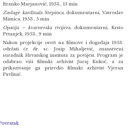
Branko Marjanović, 1953., 15 min
Zasluge kardinala Stepinca,
dokumentarni, Vatroslav
Mimica, 1953., 5 min
Opatija – kvarnerska rivijera
, dokumentarni, Krsto
Petanjek, 1953., 9 min
Nakon projekcije osvrt na filmove i događaja 1953.
održati će dr. sc. Josip Mihaljević, znanstveni
suradnik Hrvatskog instituta za povijest. Program je
odabrao viši filmski arhivist Juraj Kukoč, a za
prikazivanje ga priredio filmski arhivist Vjeran
Pavlinić.
Povratak