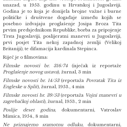
unazad, u 1953. godinu u Hrvatskoj i Jugoslaviji.
Godina je to koja je donijela brojne važne i burne
političke i društvene događaje između kojih se
posebno izdvajaju proglašenje Josipa Broza Tita
prvim predsjednikom Republike, borba za pripojenje
Trsta Jugoslaviji, poslijeratni manevri u Jugoslaviji,
prvi posjet Tita nekoj zapadnoj zemlji (Velikoj
Britaniji), te difamacija kardinala Stepinca.
Riječ je o filmovima:
Filmske novosti br. 316/74
(isječak iz reportaže
Proglašenje novog ustava
), žurnal, 3 min
Filmske novosti br. 14/53
(reportaža
Povratak Tita iz
Engleske u Split
), žurnal, 1953., 4 min
Filmske novosti br. 39/53
(reportaža
Vojni manevri u
zagrebačkoj oblasti
), žurnal, 1953., 2 min
Poslije deset godina
, dokumentarni, Vatroslav
Mimica, 1954., 8 min
Ne priznajemo sramotnu odluku
, dokumentarni,