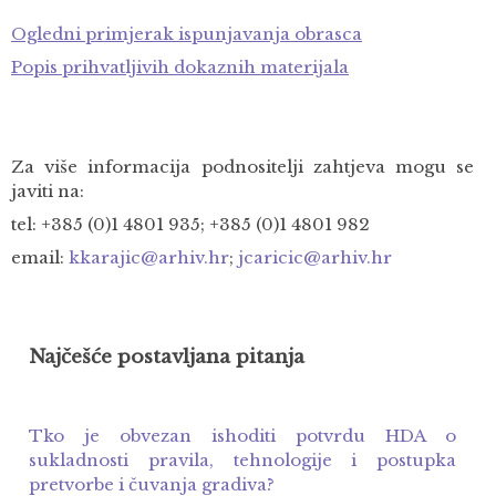
Ogledni primjerak ispunjavanja obrasca
Popis prihvatljivih dokaznih materijala
Za više informacija podnositelji zahtjeva mogu se
javiti na:
tel: +385 (0)1 4801 935; +385 (0)1 4801 982
email:
kkarajic@arhiv.hr
;
jcaricic@arhiv.hr
Najčešće postavljana pitanja
Tko je obvezan ishoditi potvrdu HDA o
sukladnosti pravila, tehnologije i postupka
pretvorbe i čuvanja gradiva?