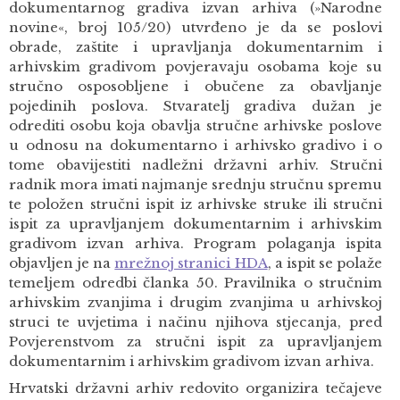
dokumentarnog gradiva izvan arhiva (»Narodne
novine«, broj 105/20) utvrđeno je da se poslovi
obrade, zaštite i upravljanja dokumentarnim i
arhivskim gradivom povjeravaju osobama koje su
stručno osposobljene i obučene za obavljanje
pojedinih poslova. Stvaratelj gradiva dužan je
odrediti osobu koja obavlja stručne arhivske poslove
u odnosu na dokumentarno i arhivsko gradivo i o
tome obavijestiti nadležni državni arhiv. Stručni
radnik mora imati najmanje srednju stručnu spremu
te položen stručni ispit iz arhivske struke ili stručni
ispit za upravljanjem dokumentarnim i arhivskim
gradivom izvan arhiva. Program polaganja ispita
objavljen je na
mrežnoj stranici HDA
,
a ispit se polaže
temeljem odredbi članka 50. Pravilnika o stručnim
arhivskim zvanjima i drugim zvanjima u arhivskoj
struci te uvjetima i načinu njihova stjecanja, pred
Povjerenstvom za stručni ispit za upravljanjem
dokumentarnim i arhivskim gradivom izvan arhiva.
Hrvatski državni arhiv redovito organizira tečajeve