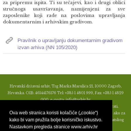
za pripremu ispita. Ti su tečajevi, kao i drugi oblici
stručnoga usavršavanja, namijenjeni za sve
zaposlenike koji rade na poslovima upravljanja
dokumentarnim i arhivskim gradivom.
Pravilnik o upravljanju dokumentarnim gradivom
izvan arhiva (NN 105/2020)
Hrvatski državni arhiv, Trg Marka Marulića 21, 10000 Zagreb,
Hrvatska. OIB: 46144176176 Tel: +385 1 4801 999, Fax: +385 1 4829
000, e-pošta: info@arhiv.hr
Zabranjeno je u bilo kojem obliku objavljivati, distribuirati,
Ova web stranica koristi kolačiće („cookie“)
mijenjati ili na ikoji način koristiti materijale s ovih stranica, ako za
kako bi vam pružila bolje korisničko iskustvo.
to nije prethodno izdato pismeno odobrenje od strane Hrvatskog
Nastavkom pregleda stranice www.arhiv.hr
državnog arhiva.