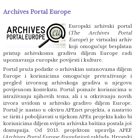
Archives Portal Europe
Europski
arhivski portal
(
The Archives Portal
Europe
) je virtualni arhiv
koji omogućuje besplatan
pristup arhivskomu gradivu diljem Europe radi
upoznavanja europske povijesti i kulture.
Portal pruža podatke o arhivskim ustanovama diljem
Europe i korisnicima omogućuje pretraživanje i
pregled izvornog arhivskoga gradiva u njegovu
povijesnom kontekstu. Portal pomaže korisnicima u
istraživanju njihovih tema, ali i u otkrivanju novih
izvora uvidom u arhivsko gradivo diljem Europe.
Portal je nastao u okviru APEnet projekta, a nastavio
se širiti i poboljšavati u tijekom APEx projekta kako bi
korisnicima diljem svijeta arhivska baština postala još
dostupnija. Od 2015. projektom upravlja APEF
(
Archives Portal Europe Foundation
) zaklada. Hrvatski