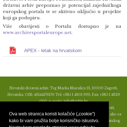
državni arhiv prepoznao je potencijal zajedničkoga
europskog portala te se aktivno uključio u projekte
koji ga podupiru.
Više obavijesti o Portalu dostupno je na
www.archivesportaleurope.net
.
APEX - letak na hrvatskom
Hrvatski državni arhiv, Trg Marka Marulića 21, 10000 Zagreb,
Hrvatska. OIB: 46144176176 Tel: +385 1 4801 999, Fax: +385 1 4829
000, e-pošta: info@arhiv.hr
Zabranjeno je u bilo kojem obliku objavljivati, distribuirati,
Ova web stranica koristi kolačiće („cookie“)
mijenjati ili na ikoji način koristiti materijale s ovih stranica, ako za
kako bi vam pružila bolje korisničko iskustvo.
to nije prethodno izdato pismeno odobrenje od strane Hrvatskog