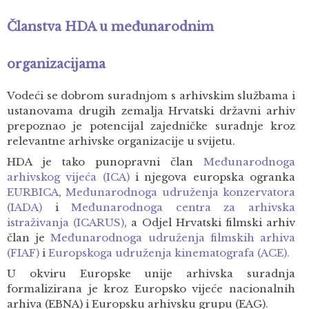
Članstva HDA u međunarodnim
organizacijama
Vodeći se dobrom suradnjom s arhivskim službama i
ustanovama drugih zemalja Hrvatski državni arhiv
prepoznao je potencijal zajedničke suradnje kroz
relevantne arhivske organizacije u svijetu.
HDA je tako punopravni član
Međunarodnoga
arhivskog vijeća (ICA)
i njegova europska ogranka
EURBICA
,
Međunarodnoga udruženja konzervatora
(IADA)
i
Međunarodnoga centra za arhivska
istraživanja (ICARUS)
, a Odjel Hrvatski filmski arhiv
član je
Međunarodnoga udruženja filmskih arhiva
(FIAF)
i
Europskoga udruženja kinematografa (ACE).
U okviru Europske unije arhivska suradnja
formalizirana je kroz Europsko vijeće nacionalnih
arhiva (EBNA) i Europsku arhivsku grupu (EAG).