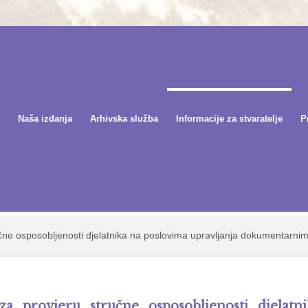
Naša izdanja
Arhivska služba
Informacije za stvaratelje
P
ručne osposobljenosti djelatnika na poslovima upravljanja dokumentarnim
 za provjeru stručne osposobljenosti djelat