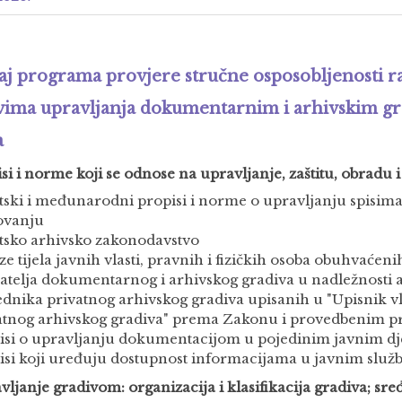
aj programa provjere stručne osposobljenosti r
vima upravljanja dokumentarnim i arhivskim g
a
isi i norme koji se odnose na upravljanje, zaštitu, obradu 
tski i međunarodni propisi i norme o upravljanju spisim
ovanju
tsko arhivsko zakonodavstvo
ze tijela javnih vlasti, pravnih i fizičkih osoba obuhvaćen
ratelja dokumentarnog i arhivskog gradiva u nadležnosti ar
ednika privatnog arhivskog gradiva upisanih u "Upisnik vl
atnog arhivskog gradiva" prema Zakonu i provedbenim p
isi o upravljanju dokumentacijom u pojedinim javnim dj
isi koji uređuju dostupnost informacijama u javnim slu
vljanje gradivom: organizacija i klasifikacija gradiva; sre