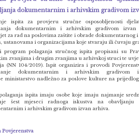
ljanja dokumentarnim i arhivskim gradivom izv
nje ispita za provjeru stručne osposobljenosti djel
ljanja dokumentarnim i arhivskim gradivom izvan 
jet za rad na poslovima zaštite i obrade dokumentarnog i
a, ustanovama i organizacijama koje stvaraju ili čuvaju gr
i program polaganja stručnog ispita propisani su Pr
kim zvanjima i drugim zvanjima u arhivskoj struci te uvje
nja (NN 104/2019). Ispit organizira i provodi Povjerenstv
ljanje dokumentarnim i arhivskim gradivom i
e ministarstvo nadležno za poslove kulture na prijedlo
polaganja ispita imaju osobe koje imaju najmanje sred
nje šest mjeseci radnoga iskustva na obavljanju p
ntarnim i arhivskim gradivom izvan arhiva.
a Povjerenstva