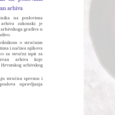
an arhiva
atnika na poslovima
arhiva zakonski je
 arhivskoga gradiva u
adivo.
avilnikom o stručnim
tima i načinu njihova
o za stručni ispit za
zvan arhiva koje
g Hrvatskog arhivskog
nju stručnu spremu i
oslova upravljanja