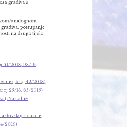
isa gradiva s
a
zičkom/analognom
 gradiva, postupanje
nosti na drugo tijelo
j 61/2018, 98/19,
vine», broj 42/2018)
roj 25/13, 85/2015)
va («Narodne
arhivskoj struci te
04/2019)