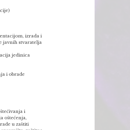
cije)
mentacijom, izrada i
 javnih stvaratelja
cija jedinica
ja i obrade
oštećivanja i
a oštećenja,
rade u zaštiti