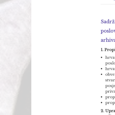
Sadrž
poslo
arhiv
1. Prop
hrva
posl
hrva
obve
stva
posj
priv
prop
prop
2. Upra