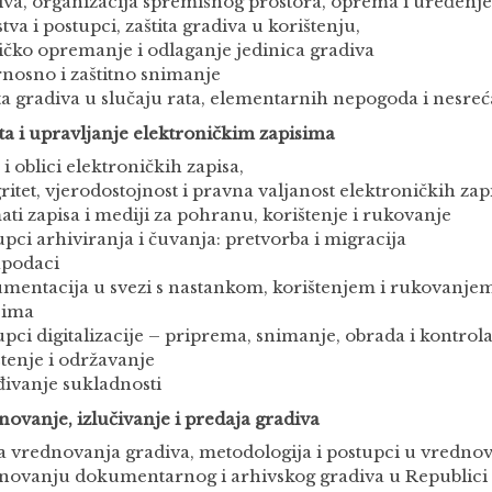
iva, organizacija spremišnog prostora, oprema i uređenje 
tva i postupci, zaštita gradiva u korištenju,
ičko opremanje i odlaganje jedinica gradiva
rnosno i zaštitno snimanje
ita gradiva u slučaju rata, elementarnih nepogoda i nesreć
ita i upravljanje elektroničkim zapisima
 i oblici elektroničkih zapisa,
gritet, vjerodostojnost i pravna valjanost elektroničkih zap
ati zapisa i mediji za pohranu, korištenje i rukovanje
upci arhiviranja i čuvanja: pretvorba i migracija
podaci
mentacija u svezi s nastankom, korištenjem i rukovanje
sima
upci digitalizacije – priprema, snimanje, obrada i kontrola
štenje i održavanje
đivanje sukladnosti
novanje, izlučivanje i predaja gradiva
a vrednovanja gradiva, metodologija i postupci u vrednov
novanju dokumentarnog i arhivskog gradiva u Republici 