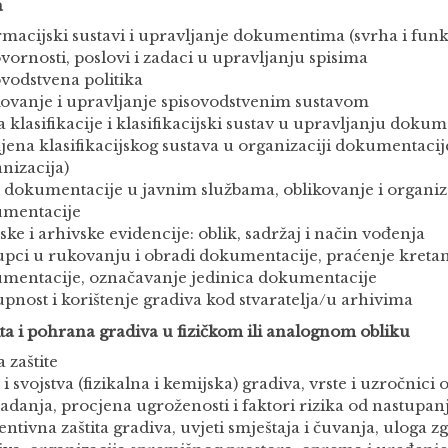
a
rmacijski sustavi i upravljanje dokumentima (svrha i funk
vornosti, poslovi i zadaci u upravljanju spisima
ovodstvena politika
kovanje i upravljanje spisovodstvenim sustavom
a klasifikacije i klasifikacijski sustav u upravljanju doku
jena klasifikacijskog sustava u organizaciji dokumentacije
anizacija)
e dokumentacije u javnim službama, oblikovanje i organiza
mentacije
ske i arhivske evidencije: oblik, sadržaj i način vođenja
upci u rukovanju i obradi dokumentacije, praćenje kretan
mentacije, označavanje jedinica dokumentacije
upnost i korištenje gradiva kod stvaratelja/u arhivima
ita i pohrana gradiva u fizičkom ili analognom obliku
 zaštite
 i svojstva (fizikalna i kemijska) gradiva, vrste i uzročnici 
adanja, procjena ugroženosti i faktori rizika od nastupanj
ntivna zaštita gradiva, uvjeti smještaja i čuvanja, uloga zg