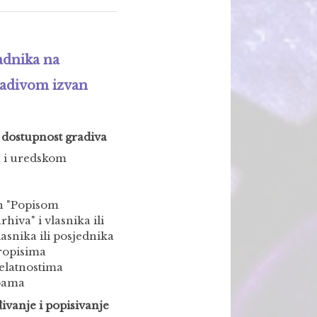
adnika na
radivom izvan
i dostupnost gradiva
a i uredskom
ih "Popisom
hiva" i vlasnika ili
asnika ili posjednika
ropisima
elatnostima
žbama
đivanje i popisivanje