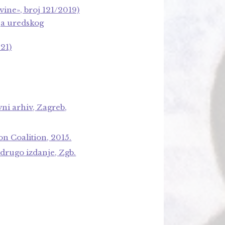
ine», broj 121/2019)
ja uredskog
21)
vni arhiv, Zagreb,
on Coalition, 2015.
 drugo izdanje, Zgb.