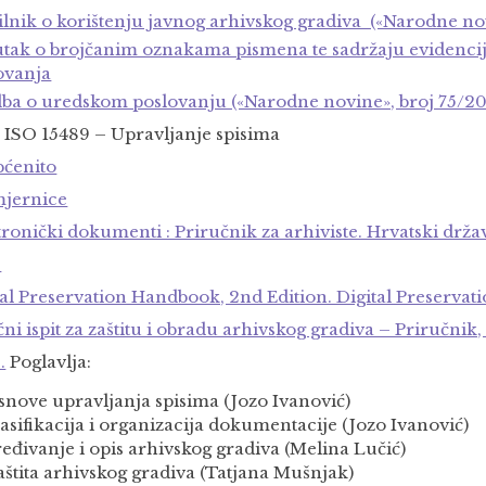
ilnik o korištenju javnog arhivskog gradiva («Narodne nov
tak o brojčanim oznakama pismena te sadržaju evidenci
ovanja
ba o uredskom poslovanju («Narodne novine», broj 75/20
ISO 15489 – Upravljanje spisima
ćenito
jernice
tronički dokumenti : Priručnik za arhiviste. Hrvatski drža
.
tal Preservation Handbook, 2nd Edition. Digital Preservati
ni ispit za zaštitu i obradu arhivs
kog gradiva – Priručnik,
.
Poglavlja:
snove upravljanja spisima (Jozo Ivanović)
asifikacija i organizacija dokumentacije (Jozo Ivanović)
eđivanje i opis arhivskog gradiva (Melina Lučić)
aštita arhivskog gradiva (Tatjana Mušnjak)