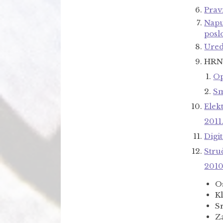
Prav
Napu
posl
Ured
HRN 
Op
Sm
Elek
2011
Digi
Struč
2010
O
Kl
Sr
Z