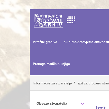
Istražite gradivo
Kulturno-prosvjetne aktivnosti
Pretraga matičnih knjiga
/
Informacije za stvaratelje
Ispit za provjeru st
Obveze stvaratelja
Ispit