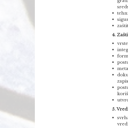
grad
sreds
tehn
sigu
zašt
4. Zašt
vrste
inte
form
post
meta
doku
zapi
post
kori
utvr
5. Vred
svrh
vred