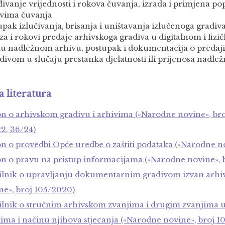
đivanje vrijednosti i rokova čuvanja, izrada i primjena pop
vima čuvanja
upak izlučivanja, brisanja i uništavanja izlučenoga gradiv
za i rokovi predaje arhivskoga gradiva u digitalnom i fi
ku nadležnom arhivu, postupak i dokumentacija o predaji
adivom u slučaju prestanka djelatnosti ili prijenosa nadlež
a literatura
n o arhivskom gradivu i arhivima («Narodne novine», bro
22, 36/24)
n o provedbi Opće uredbe o zaštiti podataka («Narodne no
n o pravu na pristup informacijama («Narodne novine», b
ilnik o upravljanju dokumentarnim gradivom izvan arhi
ne», broj 105/2020)
ilnik o stručnim arhivskom zvanjima i drugim zvanjima u 
tima i načinu njihova stjecanja («Narodne novine», broj 1