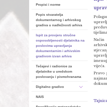
Propisi i norme
uprav
Popis stvaratelja
Polaga
dokumentarnog i arhivskog
uprav
gradiva u nadležnosti arhiva
preduv
tijelim
Ispit za provjeru stručne
Način 
osposobljenosti djelatnika na
arhivs
poslovima upravljanja
stjeca
dokumentarnim i arhivskim
uprav
gradivom izvan arhiva
imenuj
vijeća.
Tečajevi i radionice za
djelatnike u uredskom
Pravo 
poslovanju i pismohranama
najma
dokume
Digitalno gradivo
NAIS
Tajnic
Specifikacija metapodataka