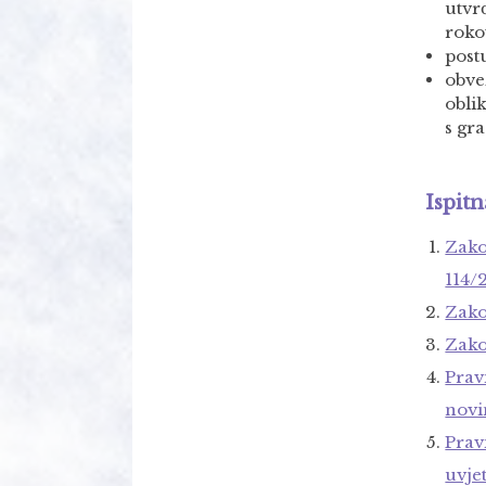
utvr
roko
post
obve
obli
s gr
Ispitn
Zako
114/
Zako
Zako
Prav
novi
Prav
uvje