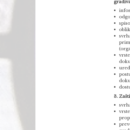
gradiv
info
odgo
spis
obli
svrh
prim
(org
vrst
doku
ured
post
doku
dost
3. Zašt
svrha
vrste
prop
preve