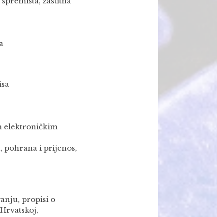
spremišta, zaštitna
a
isa
m elektroničkim
, pohrana i prijenos,
anju, propisi o
Hrvatskoj,