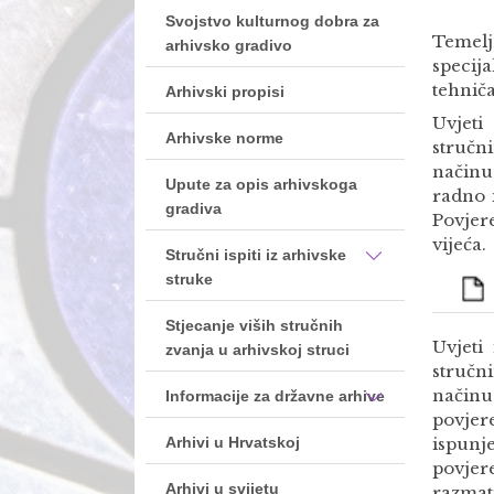
Svojstvo kulturnog dobra za
Temelj
arhivsko gradivo
specija
tehniča
Arhivski propisi
Uvjeti
Arhivske norme
stručn
načinu
Upute za opis arhivskoga
radno i
gradiva
Povjer
vijeća.
Stručni ispiti iz arhivske
struke
Stjecanje viših stručnih
Uvjeti
zvanja u arhivskoj struci
stručn
načinu
Informacije za državne arhive
povjer
Arhivi u Hrvatskoj
ispunj
povjer
Arhivi u svijetu
razmat