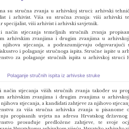
na su stručna zvanja u arhivskoj struci: arhivski tehnič
list i arhivist. Viša su stručna zvanja: viši arhivski t
r specijalist, viši arhivist i arhivski savjetnik.
 i način stjecanja temeljnih stručnih zvanja propis
im arhivskim zvanjima i drugim zvanjima u arhivskoj 
 njihova stjecanja, a podrazumijevaju odgovarajući 
skustvo i polaganje stručnoga ispita. Stručne ispite u ar
enstvo za polaganje stručnih ispita u arhivskoj struci
Polaganje stručnih ispita iz arhivske struke
 i način stjecanja viših stručnih zvanja također su pr
im arhivskim zvanjima i drugim zvanjima u arhivskoj 
 njihova stjecanja, a kandidati zahtjeve za njihovo stjec
enstvu za viša stručna arhivska zvanja u pisanome 
enju propisanih uvjeta na adresu Hrvatskog državnog 
enstvo prosuđuje predložene zahtjeve, te svoje oc
ranje Hrvatskomu arhivskom vijeću. Hrvatsko arhivsko v