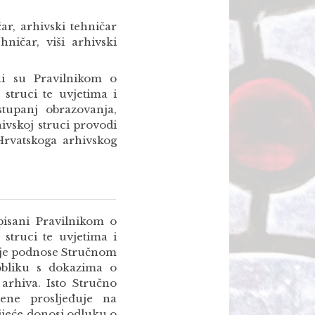
ar, arhivski tehničar
ehničar, viši arhivski
ani su Pravilnikom o
struci te uvjetima i
stupanj obrazovanja,
hivskoj struci provodi
 Hrvatskoga arhivskog
opisani Pravilnikom o
struci te uvjetima i
anje podnose Stručnom
obliku s dokazima o
arhiva. Isto Stručno
jene prosljeđuje na
ijeće donosi odluku o