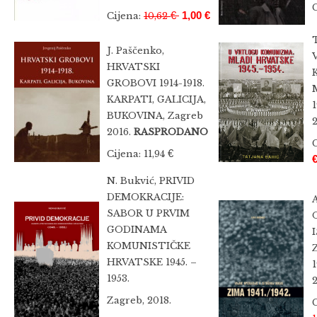
€
1,00 €
Cijena:
10,62
T
J. Paščenko,
HRVATSKI
GROBOVI 1914-1918.
KARPATI, GALICIJA,
1
BUKOVINA, Zagreb
2
2016.
RASPRODANO
€
Cijena: 11,94
N. Bukvić, PRIVID
DEMOKRACIJE:
SABOR U PRVIM
GODINAMA
KOMUNISTIČKE
HRVATSKE 1945. –
1
1953.
Zagreb, 2018.
C