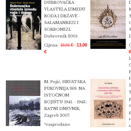
DUBROVAČKA
VLASTELA IZMEĐU
RODA I DRŽAVE -
SALAMANKEZI I
SORBONEZI,
Dubrovnik 2005.
€
13,00
Cijena:
19,91
€
M. Pojić, HRVATSKA
1
PUKOVNIJA 369. NA
ISTOČNOM
BOJIŠTU 1941. - 1943.:
RATNI DNEVNIK,
Zagreb 2007.
*rasprodano