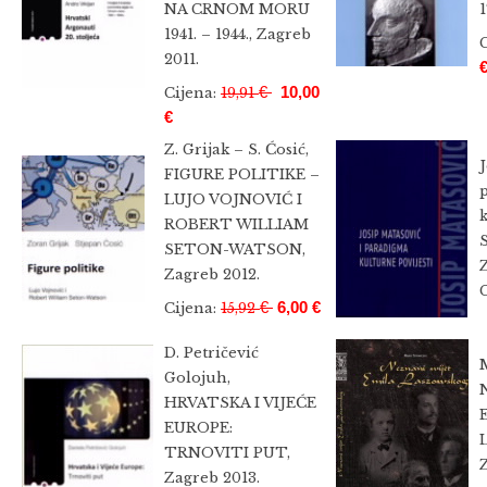
NA CRNOM MORU
1
1941. – 1944., Zagreb
2011.
€
10,00
Cijena:
19,91
€
Z. Grijak – S. Ćosić,
J
FIGURE POLITIKE –
LUJO VOJNOVIĆ I
k
ROBERT WILLIAM
SETON-WATSON,
Zagreb 2012.
€
6,00 €
Cijena:
15,92
D. Petričević
M
Golojuh,
HRVATSKA I VIJEĆE
EUROPE:
TRNOVITI PUT,
Zagreb 2013.