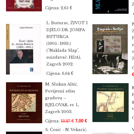
€
Cijena: 2,65
L. Buturac, ŽIVOT I
N
DJELO DR. JOSIPA
BUTURCA
P
(1905.-1993.)
("Naklada Slap",
v
suizdavač: HDA),
Zagreb 2002.
€
Cijena: 6,64
M. Slukan Altić,
M
Povijesni atlas
P
gradova –
BJELOVAR, sv. 1.,
s
Zagreb 2003.
€
7,00 €
Cijena:
13,27
S. Ćosić - N. Vekarić,
V