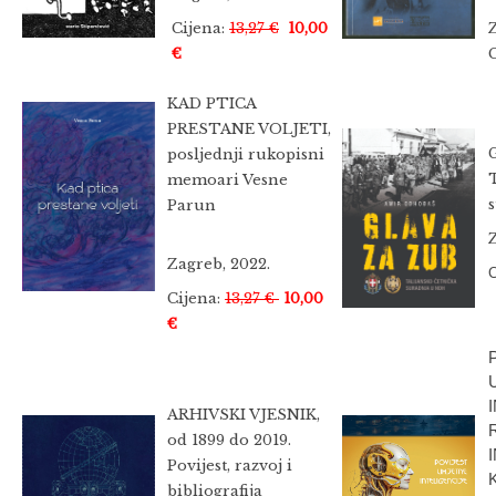
Cijena:
13,27 €
10,00
€
C
KAD PTICA
PRESTANE VOLJETI,
posljednji rukopisni
memoari Vesne
Parun
Zagreb, 2022.
C
Cijena:
13,27 €
10,00
€
ARHIVSKI VJESNIK,
od 1899 do 2019.
Povijest, razvoj i
bibliografija