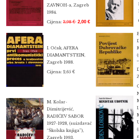
ZAVNOH-a, Zagreb
1984.
€
2,00 €
Cijena:
3,98
I. Očak, AFERA
DIAMANTSTEIN,
(
Zagreb 1988.
€
Cijena: 2,65
C
N
M. Kolar-
Dimitrijević,
RADIĆEV SABOR
1927-1928, (suizdavač
“Školska knjiga”),
Zagreb 1993.