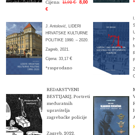
€
8,00
Cijena:
15,92
€
I
J. Antolović, LIDERI
HRVATSKE KULTURNE
POLITIKE 1990. – 2020.
Zagreb, 2021.
€
Cijena: 33,17
*rasprodano
Z
C
REDARSTVENI
BESTIJARIJ, Portreti
međuratnih
upravitelja
zagrebačke policije
Zagreb, 2022.