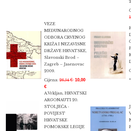
C
VEZE
F
MEĐUNARODNOG
ODBORA CRVENOG
KRIŽA I NEZAVISNE
DRŽAVE HRVATSKE,
Slavonski Brod –
Zagreb – Jasenovac
C
2009.
€
10,00
Cijena:
26,54
€
A.Vrkljan, HRVATSKI
ARGONAUTI 20.
STOLJEĆA -
J
POVIJEST
HRVATSKE
POMORSKE LEGIJE