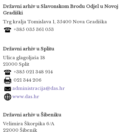
Državni arhiv u Slavonskom Brodu
Odjel u Novoj
Gradiški
Trg kralja Tomislava 1, 35400 Nova Gradiška
+385 035 361 053
Državni arhiv u Splitu
Ulica glagoljaša 18
21000 Split
+385 021 348 914
021 344 206
administracija@das.hr
www.das.hr
Državni arhiv u Šibeniku
Velimira Škorpika 6/A
22000 Šibenik