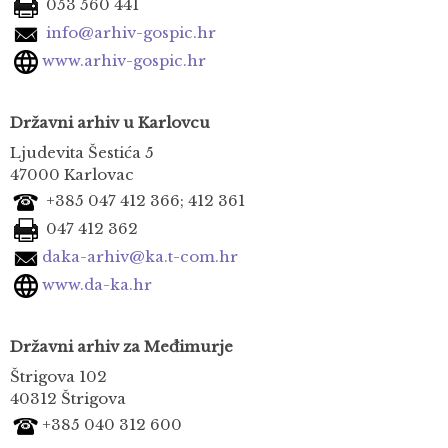
053 560 441
info@arhiv-gospic.hr
www.arhiv-gospic.hr
Državni arhiv u Karlovcu
Ljudevita Šestića 5
47000 Karlovac
+385 047 412 366; 412 361
047 412 362
daka-arhiv@ka.t-com.hr
www.da-ka.hr
Državni arhiv za Međimurje
Štrigova 102
40312 Štrigova
+385 040 312 600