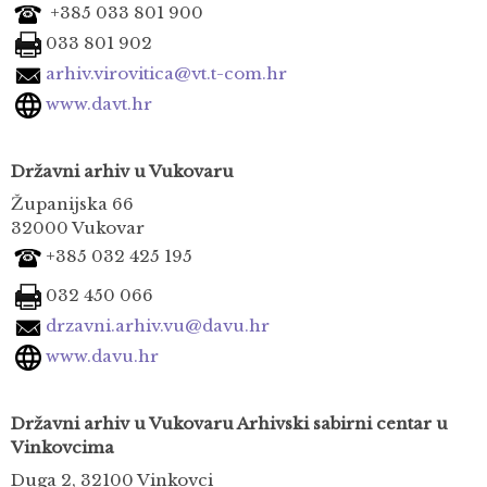
+385 033 801 900
033 801 902
arhiv.virovitica@vt.t-com.hr
www.davt.hr
Državni arhiv u Vukovaru
Županijska 66
32000 Vukovar
+385 032 425 195
032 450 066
drzavni.arhiv.vu@davu.hr
www.davu.hr
Državni arhiv u Vukovaru Arhivski sabirni centar u
Vinkovcima
Duga 2, 32100 Vinkovci