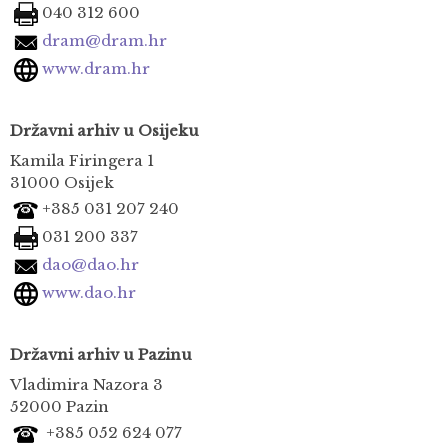
040 312 600
dram@dram.hr
www.dram.hr
Državni arhiv u Osijeku
Kamila Firingera 1
31000 Osijek
+385 031 207 240
031 200 337
dao@dao.hr
www.dao.hr
Državni arhiv u Pazinu
Vladimira Nazora 3
52000 Pazin
+385 052 624 077