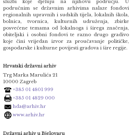
službi koje djeluju na njihovu području. U
područnim se državnim arhivima nalaze fondovi
regionalnih upravnih i sudskih tijela, lokalnih škola,
bolnica, tvornica, kulturnih udruženja, zbirke
posvećene temama od lokalnoga i širega značenja,
obiteljski i osobni fondovi te razno drugo gradivo
koje čini vrijedan izvor za proučavanje političke,
gospodarske i kulturne povijesti gradova i šire regije.
Hrvatski državni arhiv
Trg Marka Marulića 21
10000 Zagreb
+385 01 4801 999
+385 01 4829 000
hda@arhiv.hr
www.arhiv.hr
Državni arhiv u Bjelovaru