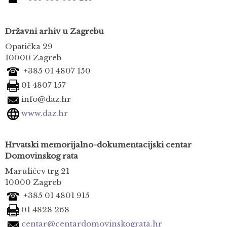
Državni arhiv u Zagrebu
Opatička 29
10000 Zagreb
+385 01 4807 150
01 4807 157
info@daz.hr
www.daz.hr
Hrvatski memorijalno-dokumentacijski centar
Domovinskog rata
Marulićev trg 21
10000 Zagreb
+385 01 4801 915
01 4828 268
centar@centardomovinskograta.hr