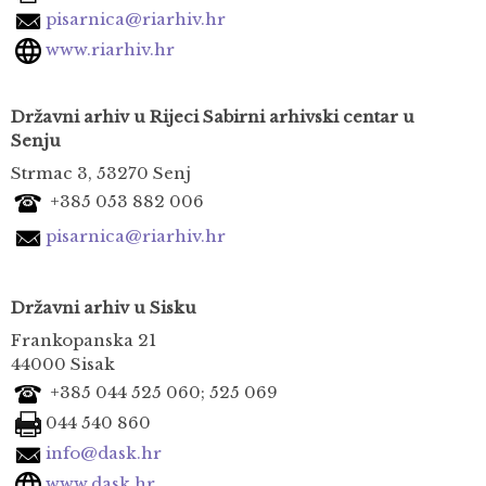
pisarnica@riarhiv.hr
www.riarhiv.hr
Državni arhiv u Rijeci
Sabirni arhivski centar u
Senju
Strmac 3, 53270 Senj
+385 053 882 006
pisarnica@riarhiv.hr
Državni arhiv u Sisku
Frankopanska 21
44000 Sisak
+385 044 525 060; 525 069
044 540 860
in
fo@dask.hr
www.dask.hr