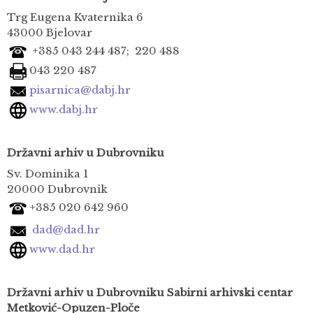
Trg Eugena Kvaternika 6
43000 Bjelovar
+385 043 244 487; 220 488
043 220 487
pisarnica@dabj.hr
www.dabj.hr
Državni arhiv u Dubrovniku
Sv. Dominika 1
20000 Dubrovnik
+385 020 642 960
dad@dad.hr
www.dad.hr
Državni arhiv u Dubrovniku
Sabirni arhivski centar
Metković-Opuzen-Ploče