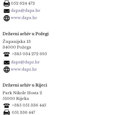
052 624 472
dapa@dapa.hr
www.dapa.hr
Državni arhiv u Požegi
Županijska 13
34000 Požega
+385 034 272 695
dapz@dapz.hr
www.dapz.hr
Državni arhiv u Rijeci
Park Nikole Hosta 2
51000 Rijeka
+385 051 336 445
051 336 447