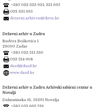
+385 032 333 931;
331 695
032 331 695
drzavni.arhiv.vu@davu.hr
Državni arhiv u Zadru
Ruđera Boškovića 1
23000 Zadar
+385 023 211 530
023 214 908
dazd@dazd.hr
www.dazd.hr
Državni arhiv u Zadru
Arhivski sabirni centar u
Novalji
Dalmatinska 16, 53291 Novalja
+385 053 663 216