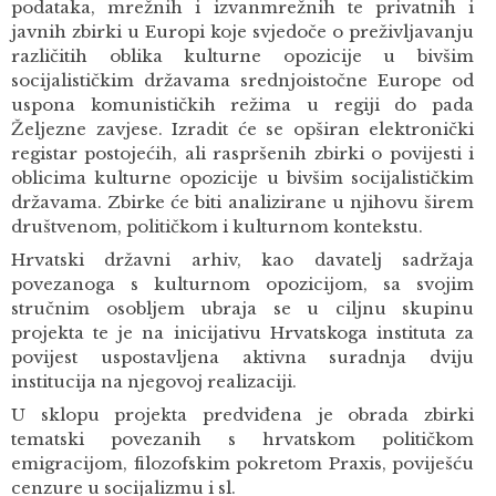
podataka, mrežnih i izvanmrežnih te privatnih i
javnih zbirki u Europi koje svjedoče o preživljavanju
različitih oblika kulturne opozicije u bivšim
socijalističkim državama srednjoistočne Europe od
uspona komunističkih režima u regiji do pada
Željezne zavjese. Izradit će se opširan elektronički
registar postojećih, ali raspršenih zbirki o povijesti i
oblicima kulturne opozicije u bivšim socijalističkim
državama. Zbirke će biti analizirane u njihovu širem
društvenom, političkom i kulturnom kontekstu.
Hrvatski državni arhiv, kao davatelj sadržaja
povezanoga s kulturnom opozicijom, sa svojim
stručnim osobljem ubraja se u ciljnu skupinu
projekta te je na inicijativu Hrvatskoga instituta za
povijest uspostavljena aktivna suradnja dviju
institucija na njegovoj realizaciji.
U sklopu projekta predviđena je obrada zbirki
tematski povezanih s hrvatskom političkom
emigracijom, filozofskim pokretom Praxis, poviješću
cenzure u socijalizmu i sl.