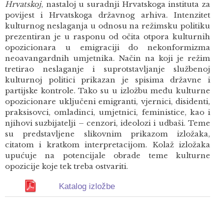
Hrvatskoj
, nastaloj u suradnji Hrvatskoga instituta za
povijest i Hrvatskoga državnog arhiva. Intenzitet
kulturnog neslaganja u odnosu na režimsku politiku
prezentiran je u rasponu od očita otpora kulturnih
opozicionara u emigraciji do nekonformizma
neoavangardnih umjetnika. Način na koji je režim
tretirao neslaganje i suprotstavljanje službenoj
kulturnoj politici prikazan je spisima državne i
partijske kontrole. Tako su u izložbu među kulturne
opozicionare uključeni emigranti, vjernici, disidenti,
praksisovci, omladinci, umjetnici, feministice, kao i
njihovi suzbijatelji – cenzori, ideolozi i udbaši. Teme
su predstavljene slikovnim prikazom izložaka,
citatom i kratkom interpretacijom. Kolaž izložaka
upućuje na potencijale obrade teme kulturne
opozicije koje tek treba ostvariti.
Katalog izložbe