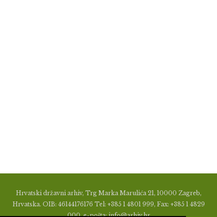
Hrvatski državni arhiv, Trg Marka Marulića 21, 10000 Zagreb,
Hrvatska. OIB: 46144176176 Tel: +385 1 4801 999, Fax: +385 1 4829
000, e-pošta: info@arhiv.hr