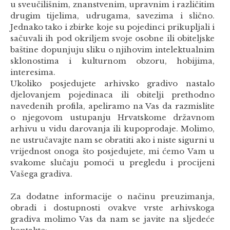
u sveučilišnim, znanstvenim, upravnim i različitim
drugim tijelima, udrugama, savezima i slično.
Jednako tako i zbirke koje su pojedinci prikupljali i
sačuvali ih pod okriljem svoje osobne ili obiteljske
baštine dopunjuju sliku o njihovim intelektualnim
sklonostima i kulturnom obzoru, hobijima,
interesima.
Ukoliko posjedujete arhivsko gradivo nastalo
djelovanjem pojedinaca ili obitelji prethodno
navedenih profila, apeliramo na Vas da razmislite
o njegovom ustupanju Hrvatskome državnom
arhivu u vidu darovanja ili kupoprodaje. Molimo,
ne ustručavajte nam se obratiti ako i niste sigurni u
vrijednost onoga što posjedujete, mi ćemo Vam u
svakome slučaju pomoći u pregledu i procijeni
Vašega gradiva.
Za dodatne informacije o načinu preuzimanja,
obradi i dostupnosti ovakve vrste arhivskoga
gradiva molimo Vas da nam se javite na sljedeće