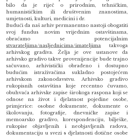
bilo da je riječ o prirodnim, tehničkim,
humanističkim ili društvenim znanostima,
umjetnosti, kulturi, medicini i dr.
Budući da naš arhiv permanentno nastoji obogatiti
svoj fundus novim vrijednim ostavštinama,
obraćamo se potencijalnim
stvarateljima/nasljednicima/imateljima
takvoga
arhivskog gradiva. Želja je ove ustanove da
arhivsko gradivo takve provenijencije bude trajno
sačuvano, arhivistički obrađeno i dostupno
budućim istraživačima sukladno postojećem
arhivskom zakonodavstvu. Arhivsko gradivo
rukopisnih ostavština koje recentno čuvamo,
obuhvaća arhivske zapise širokoga raspona koji se
odnose na život i djelatnost pojedine osobe,
primjerice: osobne dokumente, dokumente o
školovanju, fotografije, dnevničke zapise i
memoarsko gradivo, korespondenciju, bilješke,
rukopise objavljenih i neobjavljenih radova,
dokumentaciju u svezi
s
djelatnosti dotične osobe