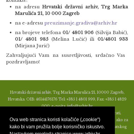
kontakte:
na adresu
Hrvatski državni arhiv, Trg Marka
Marulića 21, 10 000 Zagreb
na e-adresu
preuzimanje.gradiva@arhiv.hr
na brojeve telefona
01/ 4801 906
(Silvija Babić),
01/ 4801 985
(Melina Lučić) ili
01/4801 933
(Mirjana Jurić)
Zahvaljujući Vam na susretljivosti, srdačno Vas
pozdravljamo!
Hrvatski državni arhiv, Trg Marka Marulića 21, 10000 Zagreb,
Hrvatska. OIB: 46144176176 Tel: +385 1 4801 999, Fax: +385 1 4829
000, e-pošta: info@arhiv.hr
Zabranjeno je u bilo kojem obliku objavljivati, distribuirati,
Ova web stranica koristi kolačiće („cookie“)
mijenjati ili na ikoji način koristiti materijale s ovih stranica, ako za
kako bi vam pružila bolje korisničko iskustvo.
to nije prethodno izdato pismeno odobrenje od strane Hrvatskog
Nastavkom pregleda stranice www.arhiv.hr
državnog arhiva.