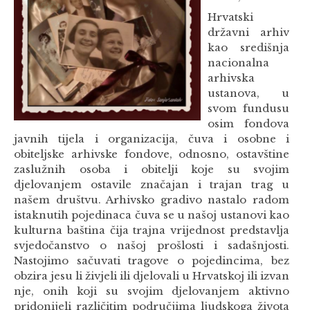
Hrvatski
državni arhiv
kao središnja
nacionalna
arhivska
ustanova, u
svom fundusu
osim fondova
javnih tijela i organizacija, čuva i osobne i
obiteljske arhivske fondove, odnosno, ostavštine
zaslužnih osoba i obitelji koje su svojim
djelovanjem ostavile značajan i trajan trag u
našem društvu. Arhivsko gradivo nastalo radom
istaknutih pojedinaca čuva se u našoj ustanovi kao
kulturna baština čija trajna vrijednost predstavlja
svjedočanstvo o našoj prošlosti i sadašnjosti.
Nastojimo sačuvati tragove o pojedincima, bez
obzira jesu li živjeli ili djelovali u Hrvatskoj ili izvan
nje, onih koji su svojim djelovanjem aktivno
pridonijeli različitim područjima ljudskoga života