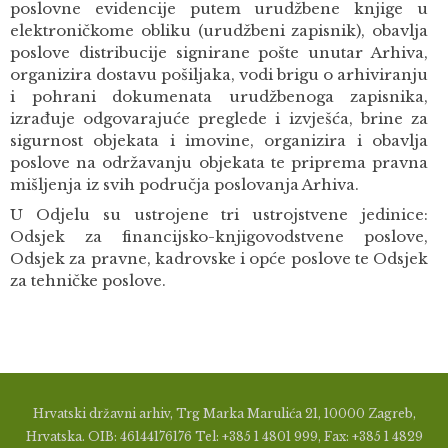
poslovne evidencije putem urudžbene knjige u
elektroničkome obliku (urudžbeni zapisnik), obavlja
poslove distribucije signirane pošte unutar Arhiva,
organizira dostavu pošiljaka, vodi brigu o arhiviranju
i pohrani dokumenata urudžbenoga zapisnika,
izrađuje odgovarajuće preglede i izvješća, brine za
sigurnost objekata i imovine, organizira i obavlja
poslove na održavanju objekata te priprema pravna
mišljenja iz svih područja poslovanja Arhiva.
U Odjelu su ustrojene tri ustrojstvene jedinice:
Odsjek za financijsko-knjigovodstvene poslove,
Odsjek za pravne, kadrovske i opće poslove te Odsjek
za tehničke poslove.
Hrvatski državni arhiv, Trg Marka Marulića 21, 10000 Zagreb,
Hrvatska. OIB: 46144176176 Tel: +385 1 4801 999, Fax: +385 1 4829