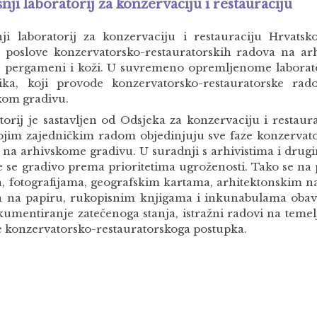
nji laboratorij za konzervaciju i restauraciju
nji laboratorij za konzervaciju i restauraciju Hrvats
a poslove konzervatorsko-restauratorskih radova na a
, pergameni i koži. U suvremeno opremljenome laborator
nika, koji provode konzervatorsko-restauratorske r
kom gradivu.
torij je sastavljen od Odsjeka za konzervaciju i restaura
vojim zajedničkim radom objedinjuju sve faze konzervat
 na arhivskome gradivu. U suradnji s arhivistima i drug
e se gradivo prema prioritetima ugroženosti. Tako se na
a, fotografijama, geografskim kartama, arhitektonskim 
a na papiru, rukopisnim knjigama i inkunabulama obav
kumentiranje zatečenoga stanja, istražni radovi na temel
 konzervatorsko-restauratorskoga postupka.