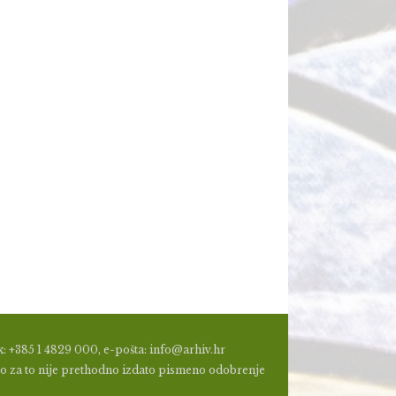
: +385 1 4829 000, e-pošta: info@arhiv.hr
a, ako za to nije prethodno izdato pismeno odobrenje