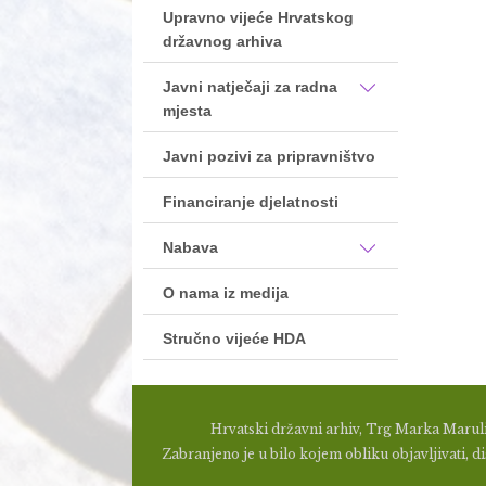
Upravno vijeće Hrvatskog
državnog arhiva
Javni natječaji za radna
mjesta
Javni pozivi za pripravništvo
Financiranje djelatnosti
Nabava
O nama iz medija
Stručno vijeće HDA
Hrvatski državni arhiv, Trg Marka Maruli
Zabranjeno je u bilo kojem obliku objavljivati, dis