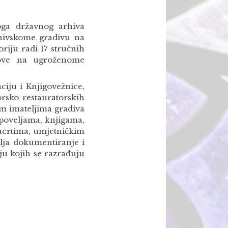
koga državnog arhiva
rhivskome gradivu na
iju radi 17 stručnih
adove na ugroženome
ciju i Knjigovežnice,
orsko-restauratorskih
im imateljima gradiva
 poveljama, knjigama,
nacrtima, umjetničkim
lja dokumentiranje i
ju kojih se razrađuju