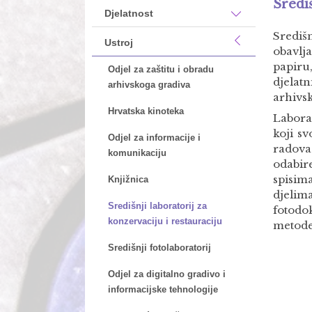
Središ
Djelatnost
Središ
Ustroj
obavlj
papiru
Odjel za zaštitu i obradu
djelat
arhivskoga gradiva
arhivs
Hrvatska kinoteka
Labora
koji s
Odjel za informacije i
radova
komunikaciju
odabir
spisim
Knjižnica
djelim
Središnji laboratorij za
fotodo
konzervaciju i restauraciju
metode
Središnji fotolaboratorij
Odjel za digitalno gradivo i
informacijske tehnologije