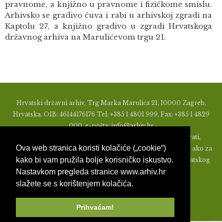
pravnome, a knjižno u pravnome i fizičkome smislu.
Arhivsko se gradivo čuva i rabi u arhivskoj zgradi na
Kaptolu 27, a knjižno gradivo u zgradi Hrvatskoga
državnog arhiva na Marulićevom trgu 21.
Hrvatski državni arhiv, Trg Marka Marulića 21, 10000 Zagreb,
Hrvatska. OIB: 46144176176 Tel: +385 1 4801 999, Fax: +385 1 4829
000, e-pošta: info@arhiv.hr
Zabranjeno je u bilo kojem obliku objavljivati, distribuirati,
Ova web stranica koristi kolačiće („cookie“)
mijenjati ili na ikoji način koristiti materijale s ovih stranica, ako za
kako bi vam pružila bolje korisničko iskustvo.
to nije prethodno izdato pismeno odobrenje od strane Hrvatskog
Nastavkom pregleda stranice www.arhiv.hr
državnog arhiva.
slažete se s korištenjem kolačića.
Prihvaćam!